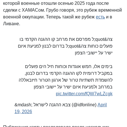
которой военные отошли осенью 2025 года после
сделки с ХАМАСом. Грубо говоря, это рубеж временной
военной оккупации. Теперь такой же рубеж
есть
и в
Ливане.
צה&quot;ל מפרסם את מרחב קו ההגנה הקדמי בו
פועלים כוחות צה&quot;ל בדרום לבנון למניעת איום
ישיר על יישובי הצפון
בימים אלו, חמש אוגדות וכוחות חיל הים פועלים
במקביל דרומית לקו ההגנה הקדמי בדרום לבנון,
להשמדת תשתיות טרור של ארגון הטרור חיזבאללה
במרחב ולמניעת איום ישיר על יישובי הצפון
pic.twitter.com/fQW7wLZcgk
&mdash; צבא ההגנה לישראל (@idfonline)
April
19, 2026