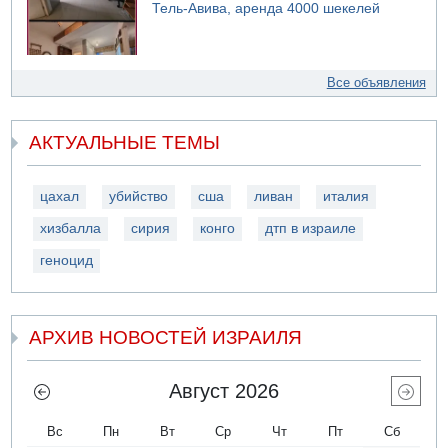
Тель-Авива, аренда 4000 шекелей
Все объявления
АКТУАЛЬНЫЕ ТЕМЫ
цахал
убийство
сша
ливан
италия
хизбалла
сирия
конго
дтп в израиле
геноцид
АРХИВ НОВОСТЕЙ ИЗРАИЛЯ
Август 2026
Вс
Пн
Вт
Ср
Чт
Пт
Сб