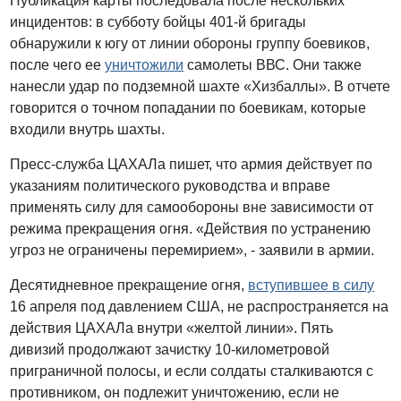
Публикация карты последовала после нескольких
инцидентов: в субботу бойцы 401-й бригады
обнаружили к югу от линии обороны группу боевиков,
после чего ее
уничтожили
самолеты ВВС. Они также
нанесли удар по подземной шахте «Хизбаллы». В отчете
говорится о точном попадании по боевикам, которые
входили внутрь шахты.
Пресс-служба ЦАХАЛа пишет, что армия действует по
указаниям политического руководства и вправе
применять силу для самообороны вне зависимости от
режима прекращения огня. «Действия по устранению
угроз не ограничены перемирием», - заявили в армии.
Десятидневное прекращение огня,
вступившее в силу
16 апреля под давлением США, не распространяется на
действия ЦАХАЛа внутри «желтой линии». Пять
дивизий продолжают зачистку 10-километровой
приграничной полосы, и если солдаты сталкиваются с
противником, он подлежит уничтожению, если не