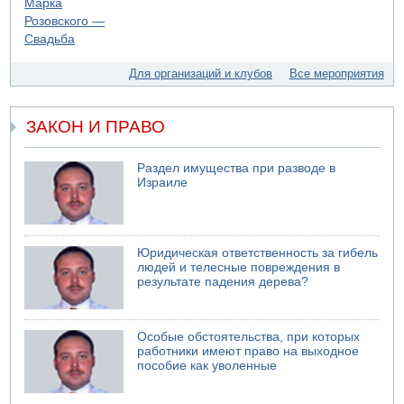
07.08.2026 11:55
Министр обороны ушел с заседания кабинета на
свадьбу
07.08.2026 11:05
Для организаций и клубов
Все мероприятия
Саудовская Аравия опасается нападения хуситов и
иракских ополченцев
ЗАКОН И ПРАВО
07.08.2026 08:29
В Бат-Яме утонул мужчина
07.08.2026 08:29
Раздел имущества при разводе в
Стрельба в школе Таиланда
Израиле
07.08.2026 06:47
Недалеко от Бейт-Шемеша погиб велосипедист
07.08.2026 06:24
Юридическая ответственность за гибель
Саудовская Аравия сообщает о нападении хуситов
людей и телесные повреждения в
результате падения дерева?
Особые обстоятельства, при которых
работники имеют право на выходное
пособие как уволенные