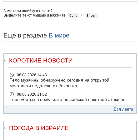
Заметили ошибку в тексте?
Выделите текст мышью и нажмите
+
Ctrl
Enter
Еще в разделе
В мире
КОРОТКИЕ НОВОСТИ
08.08.2026 14:43
Тело мужчины обнаружено сегодня на открытой
местности недалеко от Реховота
08.08.2026 11:02
Трое убитых в результате российской ракетной атаки по
Киеву
Вся лента
07.08.2026 20:43
Поножовщина в Тайбе: 3 мужчин серьезно ранены
ПОГОДА В ИЗРАИЛЕ
07.08.2026 20:41
Ynet: "Хизбалла" запустила БПЛА со взрывчаткой по
силам ЦАХАЛ