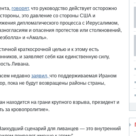
ента,
говорят,
что руководство действует осторожно
 стороны, это давление со стороны США и
ижения дипломатического процесса с Иерусалимом,
разногласиям и опасения протестов или столкновений,
езболла» и «Амаль».
тичной краткосрочной целью и к этому есть
нников, и заявляет себя как единственную силу,
ность Ливана.
Касем недавно
заявил,
что поддерживаемая Ираном
ор, пока не будут возвращены районы страны,
ван находится на грани крупного взрыва, президент и
ть за кровопролитие».
Наихудший сценарий для ливанцев — это внутренний
илем приведет именно к этому”.