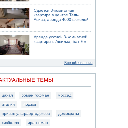
Сдается 3-комнатная
квартира в центре Тель-
Авива, аренда 4000 шекелей
Аренда уютной 3-комнатной
квартиры в Ашикма, Бат-Ям
Все объявления
АКТУАЛЬНЫЕ ТЕМЫ
цахал
роман гофман
моссад
италия
поджог
призыв ультраортодоксов
демократы
хизбалла
иран-оман