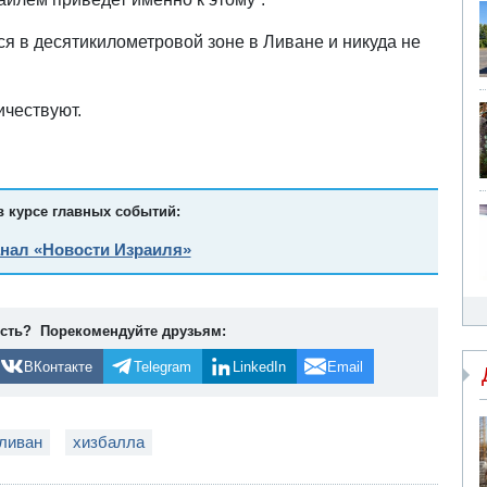
ся в десятикилометровой зоне в Ливане и никуда не
чествуют.
в курсе главных событий:
анал «Новости Израиля»
ость? Порекомендуйте друзьям:
ВКонтакте
Telegram
LinkedIn
Email
ливан
хизбалла