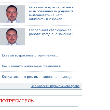
06.08.2026 13:13
До какого возраста ребенка
Арестованы двое подозреваемых в стрельбе
есть обязанность родителя
по электрической компании
выплачивать на него
алименты в Израиле?
06.08.2026 13:07
Возле Кирьят-Арбы пожар на местности
Глобальная сверхурочная
работа: когда она законна?
Есть ли возрастные ограничения...
Как изменить написание фамилии в...
Каким законом регламентирована помощь...
Все новости израильского права
ПОТРЕБИТЕЛЬ