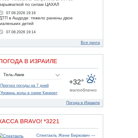
взрывчаткой по силам ЦАХАЛ
07.08.2026 19:16
ДТП в Ашдоде: тяжело ранены двое
маленьких детей
07.08.2026 19:14
Скончался водитель, врезавшийся в стену в
Иерусалиме
Вся лента
07.08.2026 17:57
Подозреваемый в домогательствах в хостеле
ПОГОДА В ИЗРАИЛЕ
- Гильбоа Дахан
07.08.2026 17:55
Тель-Авив
Обнародовано имя полицейского,
+32°
подозреваемого в коррупционных
Прогноз погоды на 7 дней
отношениях с Йоавом Элиаси
малооблачно
Уровень воды в озере Кинерет
07.08.2026 17:51
БАГАЦ отказался заморозить лишение
Погода в Израиле
налоговых льгот для уклонистов-харедим
07.08.2026 17:48
В Иерусалиме водитель врезался в забор и
КАССА BRAVO! *3221
серьезно пострадал
07.08.2026 13:47
Спектакль Жени Беркович —