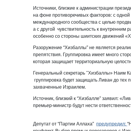
Источники, близкие к администрации презид
на фоне противоречивых факторов: с одной
международного сообщества с целью продв
а с другой чувствительность к внутренним 
особенно со стороны шиитских движений «Х
Разоружение “Хизбаллы” не является реалис
препятствия. Группировка имеет много сторо
которая защищает территориальную целост
Генеральный секретарь "Хизбаллы» Наим 
группировка будет защищать Ливан до тех п
захваченные Израилем.
Источник, близкий к “Хизбалле” заявил: «Ли
премьер-министр будут нести ответственнос
Депутат от “Партии Аллаха”
предупредил:
“
конфликт. Выбор прямых переговоров с Изра