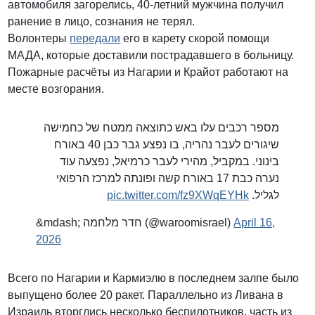
автомобиля загорелись, 40-летний мужчина получил
ранение в лицо, сознания не терял.
Волонтеры
передали
его в карету скорой помощи
МАДА, которые доставили пострадавшего в больницу.
Пожарные расчёты из Нагарии и Крайот работают на
месте возгорания.
מספר רכבים עלו באש כתוצאה ממטח של כחמישה
שיגורים לעבר נהריה, בו נפצע גבר כבן 40 באורח
בינוני. במקביל, מהירי לעבר כרמיאל, נפצעה עוד
נערה כבת 17 באורח קשה ופונתה למרכז הרפואי
pic.twitter.com/fz9XWqEYHk
לגליל.
&mdash; חדר מלחמה (@waroomisrael)
April 16,
2026
Всего по Нагарии и Кармиэлю в последнем залпе было
выпущено более 20 ракет. Параллельно из Ливана в
Израиль вторглись несколько беспилотников, часть из