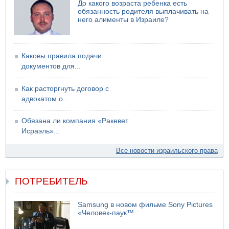
До какого возраста ребенка есть
США не будут давить на Израиль в вопросе Ливана
обязанность родителя выплачивать на
него алименты в Израиле?
06.08.2026 11:41
Трое подростков ограбили сексшоп в Холоне
Каковы правила подачи
документов для...
Как расторгнуть договор с
адвокатом о...
Обязана ли компания «Ракевет
Исраэль»...
Все новости израильского права
ПОТРЕБИТЕЛЬ
Samsung в новом фильме Sony Pictures
«Человек-паук™