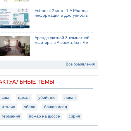
Estradiol 2 мг от 1 A Pharma —
информация и доступность
Аренда уютной 3-комнатной
квартиры в Ашикма, Бат-Ям
Все объявления
АКТУАЛЬНЫЕ ТЕМЫ
сша
цахал
убийство
ливан
италия
эбола
башар асад
германия
пожар на шоссе
сирия