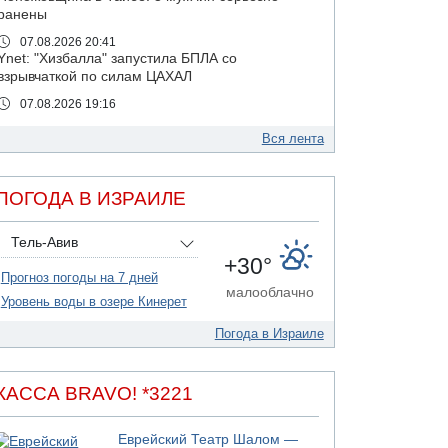
ранены
07.08.2026 20:41
Ynet: "Хизбалла" запустила БПЛА со
взрывчаткой по силам ЦАХАЛ
07.08.2026 19:16
ДТП в Ашдоде: тяжело ранены двое
маленьких детей
Вся лента
07.08.2026 19:14
Скончался водитель, врезавшийся в стену в
ПОГОДА В ИЗРАИЛЕ
Иерусалиме
07.08.2026 17:57
Тель-Авив
Подозреваемый в домогательствах в хостеле
+30°
- Гильбоа Дахан
Прогноз погоды на 7 дней
07.08.2026 17:55
малооблачно
Уровень воды в озере Кинерет
Обнародовано имя полицейского,
подозреваемого в коррупционных
Погода в Израиле
отношениях с Йоавом Элиаси
07.08.2026 17:51
БАГАЦ отказался заморозить лишение
КАССА BRAVO! *3221
налоговых льгот для уклонистов-харедим
07.08.2026 17:48
Еврейский Театр Шалом —