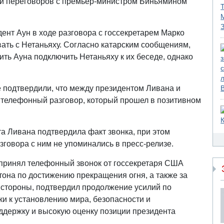
ии переговоров с премьер-министром Биньямином
ент Аун в ходе разговора с госсекретарем Марко
вать с Нетаньяху. Согласно катарским сообщениям,
ить Ауна подключить Нетаньяху к их беседе, однако
 подтвердили, что между президентом Ливана и
 телефонный разговор, который прошел в позитивном
а Ливана подтвердила факт звонка, при этом
зговора с ним не упоминались в пресс-релизе.
 принял телефонный звонок от госсекретаря США
тона по достижению прекращения огня, а также за
й стороны, подтвердил продолжение усилий по
и к установлению мира, безопасности и
оддержку и высокую оценку позиции президента