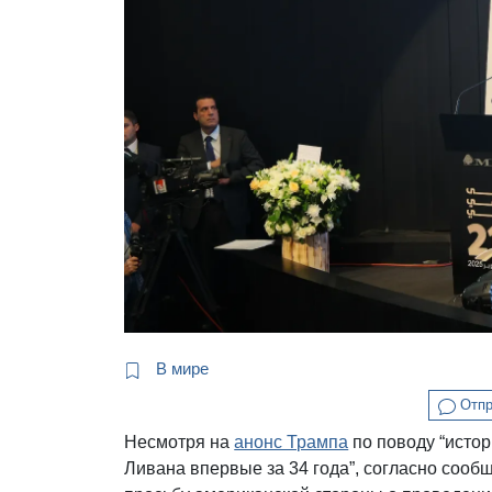
В мире
Отпр
Несмотря на
анонс Трампа
по поводу “исто
Ливана впервые за 34 года”, согласно сооб