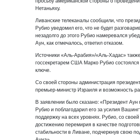
просьбу американской стороны о проведен
Нетаньяху.
Ливанские телеканалы сообщили, что презид
Рубио уведомил его, что не будет разговари
незадолго до этого Рубио намеревался убед
Аун, как отмечалось, ответил отказом.
Источники «Аль-Арабия»/«Аль-Хадас» также
госсекретарем США Марко Рубио состоялся
ключе.
Со своей стороны администрация президент
премьер-министр Израиля и возможность ра
В заявлении было сказано: «Президент Аун
Рубио и поблагодарил его за усилия Вашинг
поддержку на всех уровнях. Рубио, со свое
достижению перемирия в качестве подготовк
стабильности в Ливане, подчеркнув свою п
Ауна».