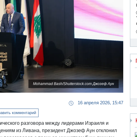
Mohammad Bash/Shutterstock.com Джозеф Аун
16 апреля 2026, 15:47
авить комментарий
рического разговора между лидерами Израиля и
щениям из Ливана, президент Джозеф Аун отклонил