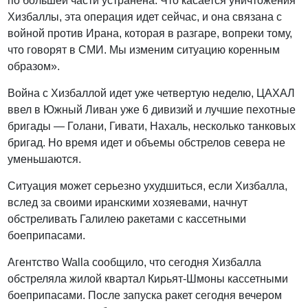
по большей части устранена. Что касается уничтожения
Хизбаллы, эта операция идет сейчас, и она связана с
войной против Ирана, которая в разгаре, вопреки тому,
что говорят в СМИ. Мы изменим ситуацию коренным
образом».
Война с Хизбаллой идет уже четвертую неделю, ЦАХАЛ
ввел в Южный Ливан уже 6 дивизий и лучшие пехотные
бригады — Голани, Гивати, Нахаль, несколько танковых
бригад. Но время идет и объемы обстрелов севера не
уменьшаются.
Ситуация может серьезно ухудшиться, если Хизбалла,
вслед за своими иранскими хозяевами, начнут
обстреливать Галилею ракетами с кассетными
боеприпасами.
Агентство Walla сообщило, что сегодня Хизбалла
обстреляла жилой квартал Кирьят-Шмоны кассетными
боеприпасами. После запуска ракет сегодня вечером