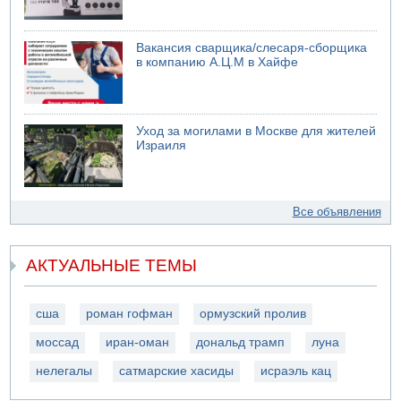
Вакансия сварщика/слесаря-сборщика
в компанию А.Ц.М в Хайфе
Уход за могилами в Москве для жителей
Израиля
Все объявления
АКТУАЛЬНЫЕ ТЕМЫ
сша
роман гофман
ормузский пролив
моссад
иран-оман
дональд трамп
луна
нелегалы
сатмарские хасиды
исраэль кац