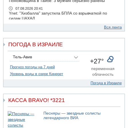
Поножовщина в Тайбе: 3 мужчин серьезно ранены
07.08.2026 20:41
Ynet: "Хизбалла" запустила БПЛА со взрывчаткой по
силам ЦАХАЛ
07.08.2026 19:16
Вся лента
ДТП в Ашдоде: тяжело ранены двое маленьких детей
07.08.2026 19:14
ПОГОДА В ИЗРАИЛЕ
Скончался водитель, врезавшийся в стену в
Иерусалиме
07.08.2026 17:57
Тель-Авив
+27°
Подозреваемый в домогательствах в хостеле - Гильбоа
Дахан
Прогноз погоды на 7 дней
переменная
Уровень воды в озере Кинерет
облачность
07.08.2026 17:55
Обнародовано имя полицейского, подозреваемого в
Погода в Израиле
коррупционных отношениях с Йоавом Элиаси
07.08.2026 17:51
БАГАЦ отказался заморозить лишение налоговых льгот
КАССА BRAVO! *3221
для уклонистов-харедим
07.08.2026 17:48
Песняры — звездные солисты
В Иерусалиме водитель врезался в забор и серьезно
легендарного ВИА
пострадал
07.08.2026 13:47