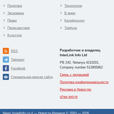
Политика
Технологии
Экономика
В мире
Право
Калейдоскоп
Происшествия
Трибуна
Культура
Разработчик и владелец
RSS
InterLink Info Ltd
Telegram
PB 242, Netanya 4210201,
Company number 512805862
Facebook
Связь с редакцией
Специальная версия сайта
Политика конфиденциальности
Реклама в Новостях
פרסמו אצלנו
News.IsraelInfo.co.il — Новости Израиля © 2003 —
2026