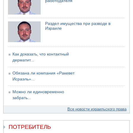
работодателя
электрической компании
06.08.2026 13:07
Возле Кирьят-Арбы пожар на местности
Раздел имущества при разводе в
06.08.2026 12:06
Израиле
США не будут давить на Израиль в вопросе Ливана
06.08.2026 11:41
Трое подростков ограбили сексшоп в Холоне
Как доказать, что контактный
дерматит...
Обязана ли компания «Ракевет
Исраэль»...
Можно ли единовременно
забрать...
Все новости израильского права
ПОТРЕБИТЕЛЬ