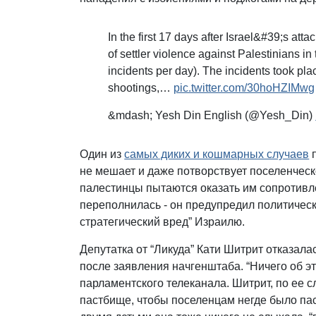
In the first 17 days after Israel&#39;s at
of settler violence against Palestinians 
incidents per day). The incidents took pl
shootings,…
pic.twitter.com/30hoHZIMwg
&mdash; Yesh Din English (@Yesh_Din)
Один из
самых диких и кошмарных случаев
п
не мешает и даже потворствует поселенческ
палестинцы пытаются оказать им сопротивл
переполнилась - он предупредил политическ
стратегический вред” Израилю.
Депутатка от “Ликуда” Кати Шитрит отказал
после заявления начгенштаба. “Ничего об э
парламентского телеканала. Шитрит, по ее 
пастбище, чтобы поселенцам негде было паст