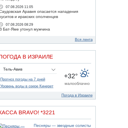
07.08.2026 11:05
Саудовская Аравия опасается нападения
хуситов и иракских ополченцев
07.08.2026 08:29
В Бат-Яме утонул мужчина
07.08.2026 08:29
Вся лента
Стрельба в школе Таиланда
07.08.2026 06:47
Недалеко от Бейт-Шемеша погиб
ПОГОДА В ИЗРАИЛЕ
велосипедист
07.08.2026 06:24
Тель-Авив
Саудовская Аравия сообщает о нападении
+32°
хуситов
Прогноз погоды на 7 дней
малооблачно
06.08.2026 13:43
Уровень воды в озере Кинерет
И еще иранские агенты
Погода в Израиле
06.08.2026 13:13
Арестованы двое подозреваемых в стрельбе
по электрической компании
КАССА BRAVO! *3221
06.08.2026 13:07
Возле Кирьят-Арбы пожар на местности
Песняры — звездные солисты