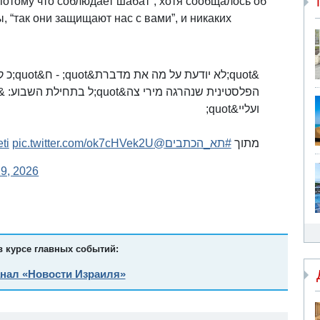
потому что соблюдает шабат”, хотя сообщалось об
, “так они защищают нас с вами”, и никаких
כ קטי 
ועליי&quot;
ti
pic.twitter.com/ok7cHVek2U
@Rinatspivak
#תא_הכתבים
מתוך
9, 2026
в курсе главных событий:
анал «Новости Израиля»