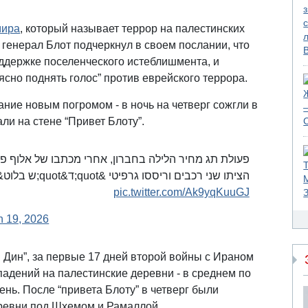
мира
, который называет террор на палестинских
, генерал Блот подчеркнул в своем послании, что
 поддержке поселенческого истеблишмента, и
ясно поднять голос” против еврейского террора.
ание новым погромом - в ночь на четверг сожгли в
и на стене “Привет Блоту”.
פעולת תג מחיר הלילה בחברון, אחרי מכתבו של אלוף פיק
הציתו שני רכבים וריססו גרפיטי &quot;ד&quot;ש בלוט&quot;
pic.twitter.com/Ak9yqKuuGJ
h 19, 2026
Дин”, за первые 17 дней второй войны с Ираном
дений на палестинские деревни - в среднем по
ень. После “привета Блоту” в четверг были
еревни под Шхемом и Рамаллой