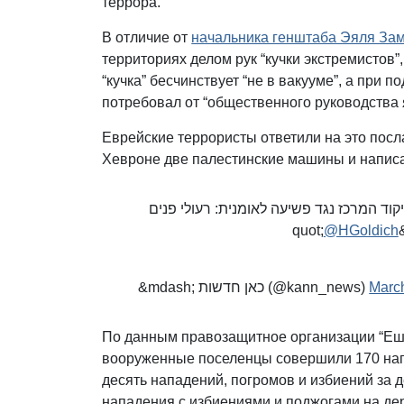
террора.
В отличие от
начальника генштаба Эяля За
территориях делом рук “кучки экстремистов”
“кучка” бесчинствует “не в вакууме”, а при
потребовал от “общественного руководства 
Еврейские террористы ответили на это посл
Хевроне две палестинские машины и написал
וד המרכז נגד פשיעה לאומנית: רעולי פנים
@HGoldich
&mdash; כאן חדשות (@kann_news)
Marc
По данным правозащитное организации “Еш 
вооруженные поселенцы совершили 170 напа
десять нападений, погромов и избиений за д
нападения с избиениями и поджогами на д