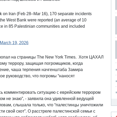
tack on Iran (Feb 28–Mar 16), 170 separate incidents
in the West Bank were reported (an average of 10
ace in 85 Palestinian communities and included
March 19, 2026
опал на страницы The New York Times. Хотя ЦАХАЛ
ому террору, защищая погромщиков, когда
ение, чаша терпения начгенштаба Замира
ое руководство, что погромы “наносят
ась комментировать ситуацию с еврейским террором
том не знаю”, - заявила она удивленной ведущей
словам, слышала только, что “палестинцы уничтожили
и свой скот”. О расстреле палестинской семьи с