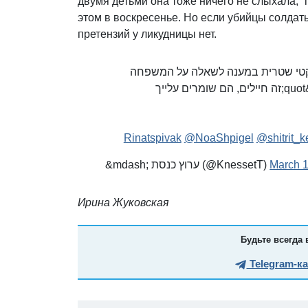
двумя детьми она тоже ничего не слыхала, “
этом в воскресенье. Но если убийцы солдаты
претензий у ликудницы нет.
&quot;לא יודעת על מה את מדברת&quot; - ח&quot;שטרית במענה לשאלה על המשפחה
הפלסטינית שנהרגה מירי צה&quot;ל בתחילת השבוע: &quot;זה חיילים, הם שומרים עלייך
@NoaShpigel
@shitrit_ke
&mdash; ערוץ כנסת (@KnessetT)
March 1
Ирина Жуковская
Будьте всегда 
Telegram-к