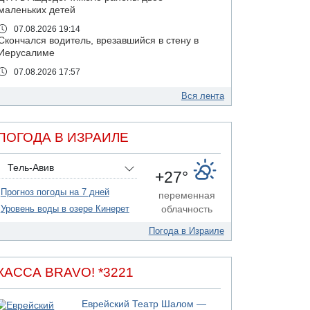
маленьких детей
07.08.2026 19:14
Скончался водитель, врезавшийся в стену в
Иерусалиме
07.08.2026 17:57
Подозреваемый в домогательствах в хостеле
- Гильбоа Дахан
Вся лента
07.08.2026 17:55
Обнародовано имя полицейского,
ПОГОДА В ИЗРАИЛЕ
подозреваемого в коррупционных
отношениях с Йоавом Элиаси
Тель-Авив
07.08.2026 17:51
+27°
БАГАЦ отказался заморозить лишение
Прогноз погоды на 7 дней
налоговых льгот для уклонистов-харедим
переменная
Уровень воды в озере Кинерет
облачность
07.08.2026 17:48
В Иерусалиме водитель врезался в забор и
Погода в Израиле
серьезно пострадал
07.08.2026 13:47
Ливанская армия сообщила о ранении
КАССА BRAVO! *3221
солдата
07.08.2026 13:39
Еврейский Театр Шалом —