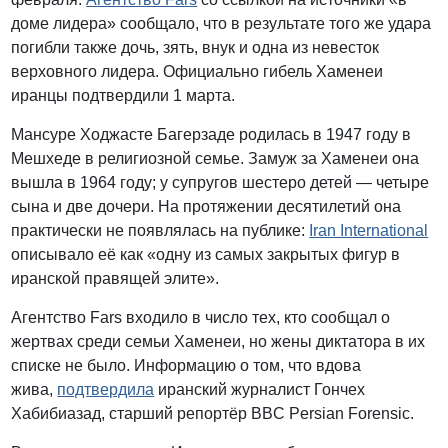
доме лидера» сообщало, что в результате того же удара
погибли также дочь, зять, внук и одна из невесток
верховного лидера. Официально гибель Хаменеи
иранцы подтвердили 1 марта.
Мансуре Ходжасте Багерзаде родилась в 1947 году в
Мешхеде в религиозной семье. Замуж за Хаменеи она
вышла в 1964 году; у супругов шестеро детей — четыре
сына и две дочери. На протяжении десятилетий она
практически не появлялась на публике:
Iran International
описывало её как «одну из самых закрытых фигур в
иранской правящей элите».
Агентство Fars входило в число тех, кто сообщал о
жертвах среди семьи Хаменеи, но жены диктатора в их
списке не было. Информацию о том, что вдова
жива,
подтвердила
иранский журналист Гончех
Хабибиазад, старший репортёр BBC Persian Forensic.