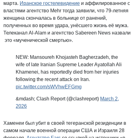
марта.
Иранское гостелевидение
и аффилированное с
властями агентство Mehr тогда заявили, что 79-летняя
женщина скончалась в больнице от ранений,
полученных во время удара, унёсшего жизнь её мужа.
Телеканал Al-Alam и агентство Sabereen News назвали
это «мученической смертью».
NEW: Mansoureh Khojasteh Bagherzadeh, the
wife of late Iranian Supreme Leader Ayatollah Ali
Khamenei, has reportedly died from her injuries
following the recent attack on Iran.
pic.twitter.com/sWVhwEFGmg
&mdash; Clash Report (@clashreport)
March 2,
2026
Хаменеи был убит в своей тегеранской резиденции в
самом начале военной операции США и Израиля 28
февраля.
Агентство Fars
со ссылкой на источники «в