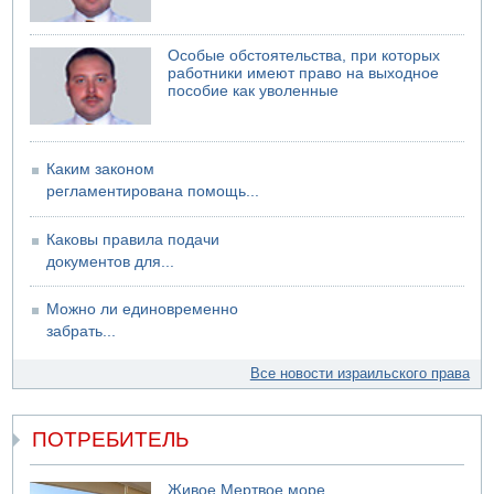
06.08.2026 13:07
Возле Кирьят-Арбы пожар на местности
Особые обстоятельства, при которых
06.08.2026 12:06
работники имеют право на выходное
США не будут давить на Израиль в вопросе Ливана
пособие как уволенные
06.08.2026 11:41
Трое подростков ограбили сексшоп в Холоне
Каким законом
регламентирована помощь...
Каковы правила подачи
документов для...
Можно ли единовременно
забрать...
Все новости израильского права
ПОТРЕБИТЕЛЬ
Живое Мертвое море