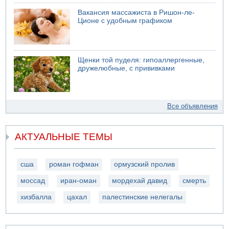
Вакансия массажиста в Ришон-ле-
Ционе с удобным графиком
Щенки той пуделя: гипоаллергенные,
дружелюбные, с прививками
Все объявления
АКТУАЛЬНЫЕ ТЕМЫ
сша
роман гофман
ормузский пролив
моссад
иран-оман
мордехай давид
смерть
хизбалла
цахал
палестинские нелегалы