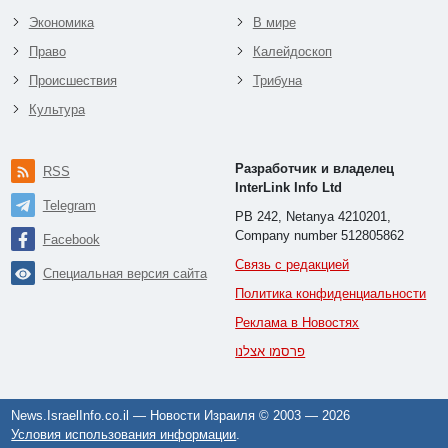
Экономика
В мире
Право
Калейдоскоп
Происшествия
Трибуна
Культура
Разработчик и владелец
RSS
InterLink Info Ltd
Telegram
PB 242, Netanya 4210201,
Company number 512805862
Facebook
Связь с редакцией
Специальная версия сайта
Политика конфиденциальности
Реклама в Новостях
פרסמו אצלנו
News.IsraelInfo.co.il — Новости Израиля © 2003 —
2026
Условия использования информации
.