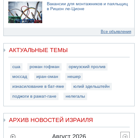
Вакансии для монтажников и паяльщиц
в Ришон ле-Ционе
Все объявления
АКТУАЛЬНЫЕ ТЕМЫ
сша
роман гофман
ормузский пролив
моссад
иран-оман
нешер
изнасилование в бат-яме
юлий эдельштейн
поджоги в рамат-гане
нелегалы
АРХИВ НОВОСТЕЙ ИЗРАИЛЯ
Август 2026