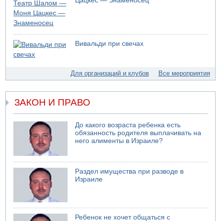
Цацкес — Знаменосец
05.08.2026 18:28
МАДА призывает израильтян срочно сдавать кровь
05.08.2026 17:00
Бывший посол Израиля в ООН Гилад Эрдан объявит в
Вивальди при свечах
четверг о создании новой политической партии
05.08.2026 13:49
На севере Израиля на берег выбросило тело
Для организаций и клубов
Все мероприятия
05.08.2026 13:32
В России горят новые склады
ЗАКОН И ПРАВО
До какого возраста ребенка есть
обязанность родителя выплачивать на
него алименты в Израиле?
Раздел имущества при разводе в
Израиле
Ребенок не хочет общаться с