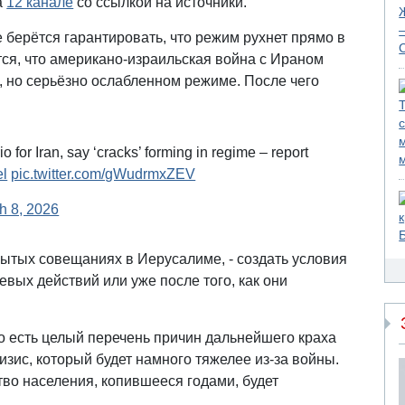
а
12 канале
со ссылкой на источники.
 берётся гарантировать, что режим рухнет прямо в
ся, что американо-израильская война с Ираном
 но серьёзно ослабленном режиме. После чего
rio for Iran, say ‘cracks’ forming in regime – report
el
pic.twitter.com/gWudrmxZEV
h 8, 2026
рытых совещаниях в Иерусалиме, - создать условия
евых действий или уже после того, как они
о есть целый перечень причин дальнейшего краха
изис, который будет намного тяжелее из-за войны.
во населения, копившееся годами, будет