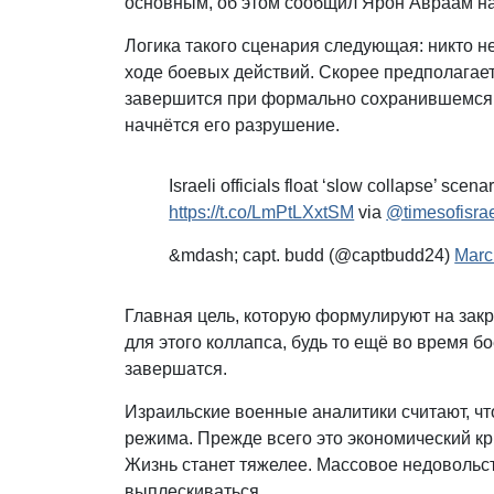
основным, об этом сообщил Ярон Авраам н
Логика такого сценария следующая: никто не
ходе боевых действий. Скорее предполагает
завершится при формально сохранившемся,
начнётся его разрушение.
Israeli officials float ‘slow collapse’ scena
https://t.co/LmPtLXxtSM
via
@timesofisra
&mdash; capt. budd (@captbudd24)
Marc
Главная цель, которую формулируют на зак
для этого коллапса, будь то ещё во время бо
завершатся.
Израильские военные аналитики считают, чт
режима. Прежде всего это экономический кр
Жизнь станет тяжелее. Массовое недовольст
выплескиваться.