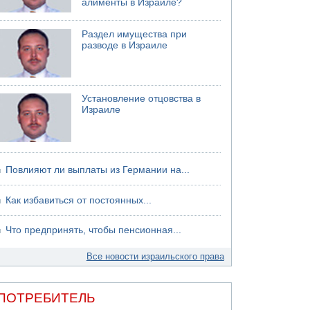
алименты в Израиле?
06.08.2026 13:07
Возле Кирьят-Арбы пожар на местности
Раздел имущества при
разводе в Израиле
06.08.2026 12:06
США не будут давить на Израиль в вопросе
Ливана
06.08.2026 11:41
Установление отцовства в
Трое подростков ограбили сексшоп в Холоне
Израиле
Повлияют ли выплаты из Германии на...
Как избавиться от постоянных...
Что предпринять, чтобы пенсионная...
Все новости израильского права
ПОТРЕБИТЕЛЬ