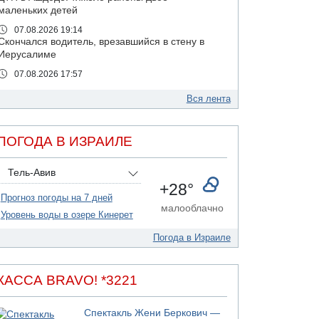
маленьких детей
07.08.2026 19:14
Скончался водитель, врезавшийся в стену в
Иерусалиме
07.08.2026 17:57
Подозреваемый в домогательствах в хостеле
- Гильбоа Дахан
Вся лента
07.08.2026 17:55
Обнародовано имя полицейского,
ПОГОДА В ИЗРАИЛЕ
подозреваемого в коррупционных
отношениях с Йоавом Элиаси
Тель-Авив
07.08.2026 17:51
+28°
БАГАЦ отказался заморозить лишение
Прогноз погоды на 7 дней
налоговых льгот для уклонистов-харедим
малооблачно
Уровень воды в озере Кинерет
07.08.2026 17:48
В Иерусалиме водитель врезался в забор и
Погода в Израиле
серьезно пострадал
07.08.2026 13:47
Ливанская армия сообщила о ранении
КАССА BRAVO! *3221
солдата
07.08.2026 13:39
Спектакль Жени Беркович —