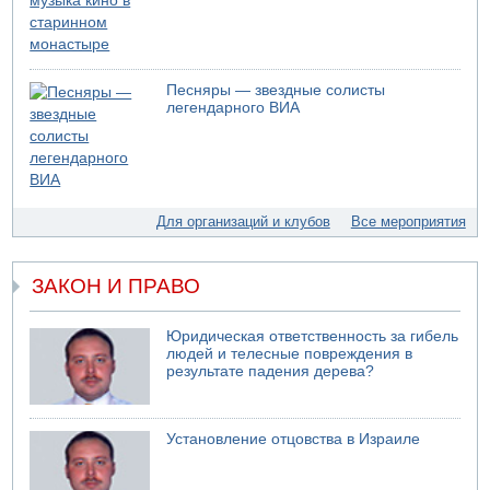
для уклонистов-харедим
07.08.2026 17:48
В Иерусалиме водитель врезался в забор и серьезно
пострадал
Песняры — звездные солисты
07.08.2026 13:47
легендарного ВИА
Ливанская армия сообщила о ранении солдата
07.08.2026 13:39
Моджтаба Хаменеи в плохом состоянии
07.08.2026 11:55
Министр обороны ушел с заседания кабинета на
Для организаций и клубов
Все мероприятия
свадьбу
ЗАКОН И ПРАВО
Юридическая ответственность за гибель
людей и телесные повреждения в
результате падения дерева?
Установление отцовства в Израиле