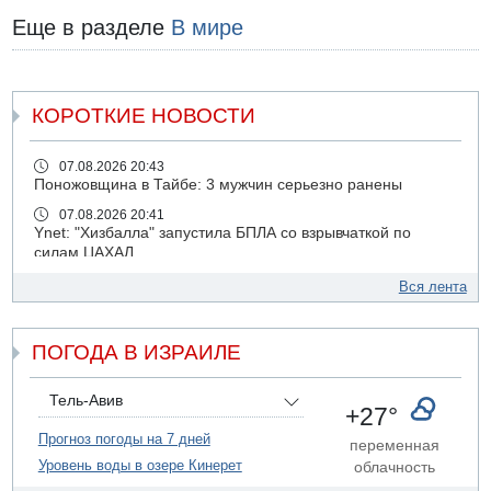
Еще в разделе
В мире
КОРОТКИЕ НОВОСТИ
07.08.2026 20:43
Поножовщина в Тайбе: 3 мужчин серьезно ранены
07.08.2026 20:41
Ynet: "Хизбалла" запустила БПЛА со взрывчаткой по
силам ЦАХАЛ
07.08.2026 19:16
Вся лента
ДТП в Ашдоде: тяжело ранены двое маленьких детей
07.08.2026 19:14
ПОГОДА В ИЗРАИЛЕ
Скончался водитель, врезавшийся в стену в
Иерусалиме
07.08.2026 17:57
Тель-Авив
+27°
Подозреваемый в домогательствах в хостеле - Гильбоа
Дахан
Прогноз погоды на 7 дней
переменная
Уровень воды в озере Кинерет
облачность
07.08.2026 17:55
Обнародовано имя полицейского, подозреваемого в