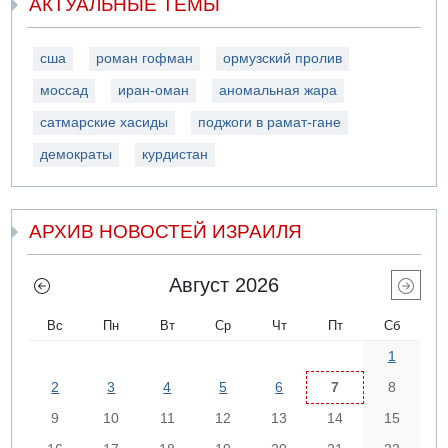
АКТУАЛЬНЫЕ ТЕМЫ
сша
роман гофман
ормузский пролив
моссад
иран-оман
аномальная жара
сатмарские хасиды
поджоги в рамат-гане
демократы
курдистан
АРХИВ НОВОСТЕЙ ИЗРАИЛЯ
Август 2026
Вс
Пн
Вт
Ср
Чт
Пт
Сб
1
2
3
4
5
6
7
8
9
10
11
12
13
14
15