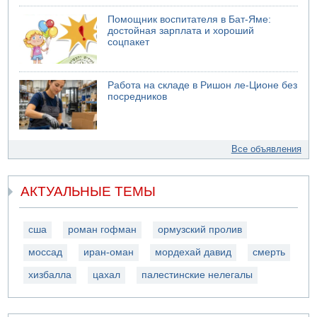
Помощник воспитателя в Бат-Яме:
достойная зарплата и хороший
соцпакет
Работа на складе в Ришон ле-Ционе без
посредников
Все объявления
АКТУАЛЬНЫЕ ТЕМЫ
сша
роман гофман
ормузский пролив
моссад
иран-оман
мордехай давид
смерть
хизбалла
цахал
палестинские нелегалы