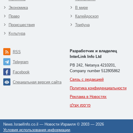
Экономика
В мире
Право
Калейдоскоп
Происшествия
Трибуна
Культура
Разработчик и владелец
RSS
InterLink Info Ltd
Telegram
PB 242, Netanya 4210201,
Company number 512805862
Facebook
Связь с редакцией
Специальная версия сайта
Политика конфиденциальности
Реклама в Новостях
פרסמו אצלנו
News.IsraelInfo.co.il — Новости Израиля © 2003 —
2026
Условия использования информации
.