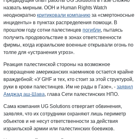
Предыдущий опыт работы UG Solutions в Газе сложно
назвать мирным. ООН и Human Rights Watch
неоднократно
критиковали компанию
за «смертоносные
инциденты» в пунктах распределения помощи. В
прошлом году сотни палестинцев
погибли
, пытаясь
получить продовольствие в зонах ответственности
фирмы, когда израильские военные открывали огонь по
толпе для «устранения угроз».
Реакция палестинской стороны на возможное
возвращение американских наемников остается крайне
враждебной: «У GHF и тех, кто стоит за этой структурой,
руки в крови палестинцев. Им не рады в Газе», -
заявил
Амджад аш-Шава
, глава Сети палестинских НПО.
Сама компания UG Solutions отвергает обвинения,
заявляя, что их сотрудники охраняют лишь периметр
объектов и не несут ответственности за действия
израильской армии или палестинских боевиков.