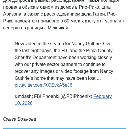
для допроса в рамках расследования. Также полиция
провела обыск в одном из домов в Рио-Рико, штат
Аризона, в связи с расследованием дела Гатри. Рио-
Рико находится примерно в 60 милях к югу от Тусона и к
северу от границы с Мексикой.
New video in the search for Nancy Guthrie: Over
the last eight days, the FBI and the Pima County
Sheriff’s Department have been working closely
with our private sector partners to continue to
recover any images or video footage from Nancy
Guthrie’s home that may have been lost,…
pic.twitter.com/XCEvkA5eJ6
&mdash; FBI Phoenix (@FBIPhoenix)
February
10, 2026
Ольга Божкова