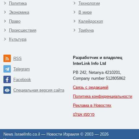
Политика
Технологии
Экономика
В мире
Право
Калейдоскоп
Происшествия
Трибуна
Культура
Разработчик и владелец
RSS
InterLink Info Ltd
Telegram
PB 242, Netanya 4210201,
Company number 512805862
Facebook
Связь с редакцией
Специальная версия сайта
Политика конфиденциальности
Реклама в Новостях
פרסמו אצלנו
News.IsraelInfo.co.il — Новости Израиля © 2003 —
2026