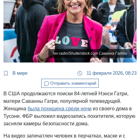
lev radin/Shutterstock.com Саванна Гатри
В мире
11 февраля 2026, 08:23
Отправить комментарий
В США продолжаются поиски 84-летней Нэнси Гатри,
матери Саванны Гатри, популярной телеведущей.
Женщина
была похищена среди ночи
из своего дома в
Тусоне. ФБР выложил видеозапись похитителя, которую
засняли камеры безопасности дома.
На видео запечатлен человек в перчатках, маске и с