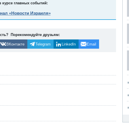
в курсе главных событий:
анал «Новости Израиля»
ость? Порекомендуйте друзьям:
ВКонтакте
Telegram
LinkedIn
Email