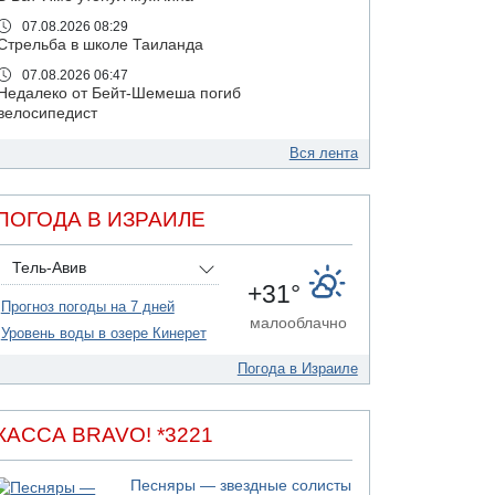
07.08.2026 08:29
Стрельба в школе Таиланда
07.08.2026 06:47
Недалеко от Бейт-Шемеша погиб
велосипедист
07.08.2026 06:24
Вся лента
Саудовская Аравия сообщает о нападении
хуситов
06.08.2026 13:43
ПОГОДА В ИЗРАИЛЕ
И еще иранские агенты
06.08.2026 13:13
Тель-Авив
Арестованы двое подозреваемых в стрельбе
+31°
по электрической компании
Прогноз погоды на 7 дней
малооблачно
06.08.2026 13:07
Уровень воды в озере Кинерет
Возле Кирьят-Арбы пожар на местности
Погода в Израиле
06.08.2026 12:06
США не будут давить на Израиль в вопросе
Ливана
КАССА BRAVO! *3221
06.08.2026 11:41
Трое подростков ограбили сексшоп в Холоне
Песняры — звездные солисты