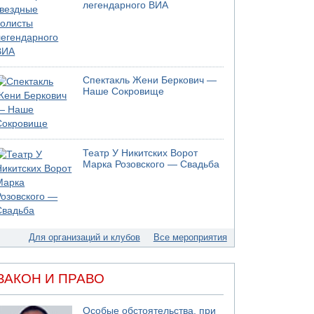
06.08.2026 08:45
легендарного ВИА
Взрыв в Северном Тель-Авиве
06.08.2026 08:11
Украинская атака на российский НПЗ
05.08.2026 18:30
Израиль провел испытания системы
Спектакль Жени Беркович —
противоракетной обороны "Хец"
Наше Сокровище
05.08.2026 18:28
МАДА призывает израильтян срочно сдавать
кровь
05.08.2026 17:00
Театр У Никитских Ворот
Бывший посол Израиля в ООН Гилад Эрдан
Марка Розовского — Свадьба
объявит в четверг о создании новой
политической партии
05.08.2026 13:49
На севере Израиля на берег выбросило тело
05.08.2026 13:32
Для организаций и клубов
Все мероприятия
В России горят новые склады
ЗАКОН И ПРАВО
Особые обстоятельства, при