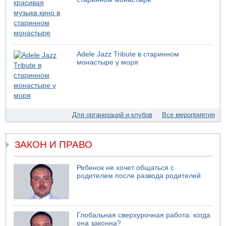
США не будут давить на Израиль в вопросе Ливана
06.08.2026 11:41
Трое подростков ограбили сексшоп в Холоне
06.08.2026 08:45
Взрыв в Северном Тель-Авиве
Adele Jazz Tribute в старинном
06.08.2026 08:11
монастыре у моря
Украинская атака на российский НПЗ
05.08.2026 18:30
Израиль провел испытания системы противоракетной
обороны "Хец"
05.08.2026 18:28
Для организаций и клубов
Все мероприятия
МАДА призывает израильтян срочно сдавать кровь
05.08.2026 17:00
ЗАКОН И ПРАВО
Бывший посол Израиля в ООН Гилад Эрдан объявит в
четверг о создании новой политической партии
Ребенок не хочет общаться с
родителем после развода родителей
Глобальная сверхурочная работа: когда
она законна?