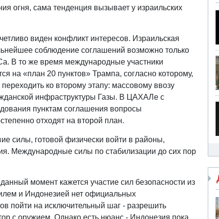
ния огня, сама тенденция вызывает у израильских
четливо виден конфликт интересов. Израильская
альнейшее соблюдение соглашений возможно только
а. В то же время международные участники
ся на «план 20 пунктов» Трампа, согласно которому,
переходить ко второму этапу: массовому ввозу
ажданской инфраструктуры Газы. В ЦАХАЛе с
ледования пунктам соглашения вопросы
степенно отходят на второй план.
вие силы, готовой физически войти в районы,
я. Международные силы по стабилизации до сих пор
анный момент кажется участие сил безопасности из
аилем и Индонезией нет официальных
ов пойти на исключительный шаг - разрешить
ор с оружием. Однако есть нюанс - Индонезия пока