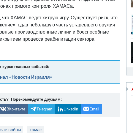
 зонах прямого контроля ХАМАСа.
что ХАМАС ведет хитрую игру. Существует риск, что
ужение», сдав небольшую часть устаревшего оружия
новные производственные линии и боеспособные
рикрытием процесса реабилитации сектора.
в курсе главных событий:
анал «Новости Израиля»
ость? Порекомендуйте друзьям:
ВКонтакте
Telegram
LinkedIn
Email
осле войны
хамас