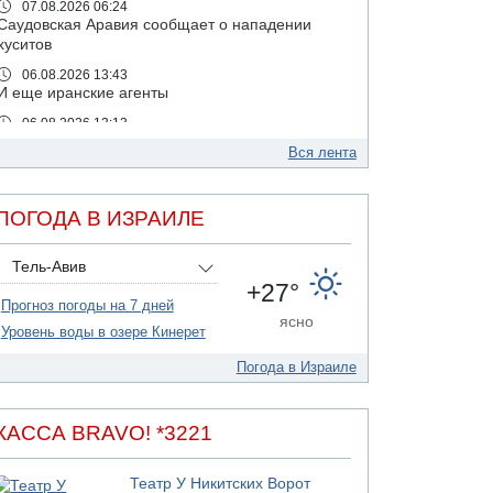
07.08.2026 06:24
Саудовская Аравия сообщает о нападении
хуситов
06.08.2026 13:43
И еще иранские агенты
06.08.2026 13:13
Арестованы двое подозреваемых в стрельбе
Вся лента
по электрической компании
06.08.2026 13:07
Возле Кирьят-Арбы пожар на местности
ПОГОДА В ИЗРАИЛЕ
06.08.2026 12:06
США не будут давить на Израиль в вопросе
Тель-Авив
Ливана
+27°
Прогноз погоды на 7 дней
06.08.2026 11:41
ясно
Трое подростков ограбили сексшоп в Холоне
Уровень воды в озере Кинерет
06.08.2026 08:45
Погода в Израиле
Взрыв в Северном Тель-Авиве
06.08.2026 08:11
Украинская атака на российский НПЗ
КАССА BRAVO! *3221
05.08.2026 18:30
Израиль провел испытания системы
Театр У Никитских Ворот
противоракетной обороны "Хец"