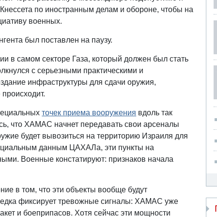
Кнессета по иностранным делам и обороне, чтобы на
циативу военных.
нгента был поставлен на паузу.
и в самом секторе Газа, который должен был стать
олкнулся с серьезными практическими и
оздание инфраструктуры для сдачи оружия,
 происходит.
пециальных
точек приема вооружения
вдоль так
сь, что ХАМАС начнет передавать свои арсеналы
ужие будет вывозиться на территорию Израиля для
ициальным данным ЦАХАЛа, эти пункты на
ыми. Военные констатируют: признаков начала
ние в том, что эти объекты вообще будут
зведка фиксирует тревожные сигналы: ХАМАС уже
акет и боеприпасов. Хотя сейчас эти мощности