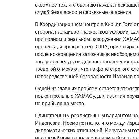
скромнее тех, что были до начала прекраще
служб безопасности серьезные опасения.
В Координационном центре в Кирьят-Гате от
сторона настаивает на жестком условии: д
при полном и реальном разоружении ХАМАС
процесса, и прежде всего США, ориентируют
после возвращения заложников необходимо 
товаров и ресурсов для восстановления гр
тревогой отмечают, что на фоне строгого с
непосредственной безопасности Израиля по
Одной из главных проблем остается отсутст
подконтрольные ХАМАСу, для изъятия оружи
не прибыли на место.
Единственным реалистичным вариантом на д
Индонезии. Несмотря на то, что между Изр
дипломатических отношений, Иерусалим гот
индонезийским подразделениям войти в сект