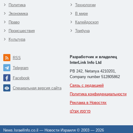
Политика
Технологии
Экономика
В мире
Право
Калейдоскоп
Происшествия
Трибуна
Культура
Разработчик и владелец
RSS
InterLink Info Ltd
Telegram
PB 242, Netanya 4210201,
Company number 512805862
Facebook
Связь с редакцией
Специальная версия сайта
Политика конфиденциальности
Реклама в Новостях
פרסמו אצלנו
News.IsraelInfo.co.il — Новости Израиля © 2003 —
2026