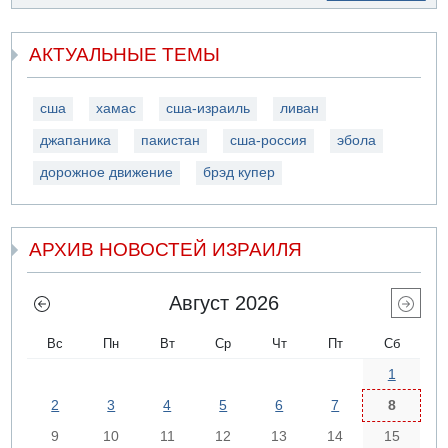
АКТУАЛЬНЫЕ ТЕМЫ
сша
хамас
сша-израиль
ливан
джапаника
пакистан
сша-россия
эбола
дорожное движение
брэд купер
АРХИВ НОВОСТЕЙ ИЗРАИЛЯ
Август 2026
Вс
Пн
Вт
Ср
Чт
Пт
Сб
1
2
3
4
5
6
7
8
9
10
11
12
13
14
15