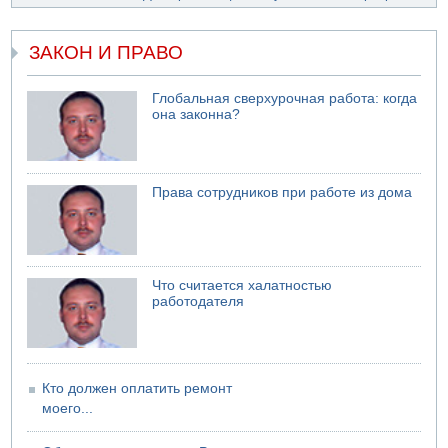
Саудовская Аравия опасается нападения хуситов и
иракских ополченцев
ЗАКОН И ПРАВО
07.08.2026 08:29
В Бат-Яме утонул мужчина
07.08.2026 08:29
Глобальная сверхурочная работа: когда
Стрельба в школе Таиланда
она законна?
07.08.2026 06:47
Недалеко от Бейт-Шемеша погиб велосипедист
07.08.2026 06:24
Права сотрудников при работе из дома
Саудовская Аравия сообщает о нападении хуситов
Что считается халатностью
работодателя
Кто должен оплатить ремонт
моего...