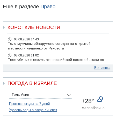
Еще в разделе
Право
КОРОТКИЕ НОВОСТИ
08.08.2026 14:43
Тело мужчины обнаружено сегодня на открытой
местности недалеко от Реховота
08.08.2026 11:02
Трое убитых в результате российской ракетной атаки по
Киеву
Вся лента
07.08.2026 20:43
Поножовщина в Тайбе: 3 мужчин серьезно ранены
ПОГОДА В ИЗРАИЛЕ
07.08.2026 20:41
Ynet: "Хизбалла" запустила БПЛА со взрывчаткой по
силам ЦАХАЛ
Тель-Авив
07.08.2026 19:16
+28°
ДТП в Ашдоде: тяжело ранены двое маленьких детей
Прогноз погоды на 7 дней
малооблачно
Уровень воды в озере Кинерет
07.08.2026 19:14
Скончался водитель, врезавшийся в стену в