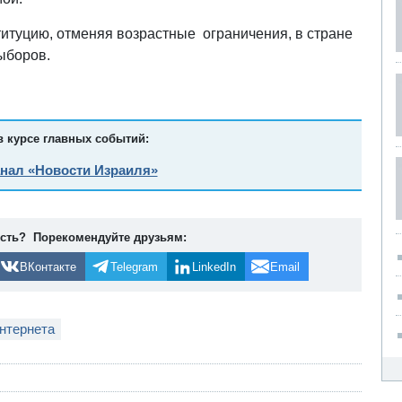
итуцию, отменяя возрастные ограничения, в стране
ыборов.
в курсе главных событий:
анал «Новости Израиля»
ость? Порекомендуйте друзьям:
ВКонтакте
Telegram
LinkedIn
Email
нтернета