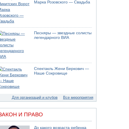
Моджтаба Хаменеи в плохом состоянии
Марка Розовского — Свадьба
07.08.2026 11:55
Министр обороны ушел с заседания кабинета
на свадьбу
07.08.2026 11:05
Саудовская Аравия опасается нападения
Песняры — звездные солисты
хуситов и иракских ополченцев
легендарного ВИА
07.08.2026 08:29
В Бат-Яме утонул мужчина
07.08.2026 08:29
Стрельба в школе Таиланда
Спектакль Жени Беркович —
07.08.2026 06:47
Наше Сокровище
Недалеко от Бейт-Шемеша погиб
велосипедист
07.08.2026 06:24
Саудовская Аравия сообщает о нападении
хуситов
Для организаций и клубов
Все мероприятия
06.08.2026 13:43
И еще иранские агенты
ЗАКОН И ПРАВО
06.08.2026 13:13
Арестованы двое подозреваемых в стрельбе
по электрической компании
До какого возраста ребенка