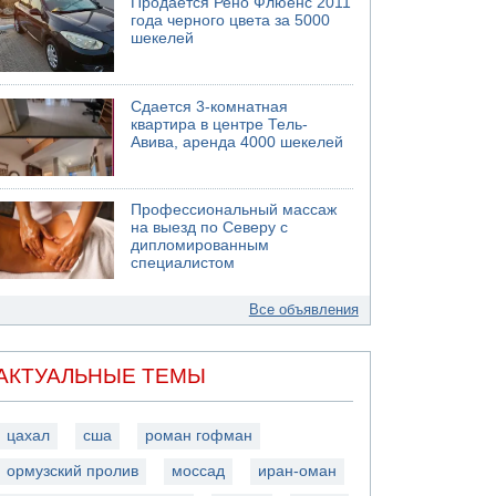
Продается Рено Флюенс 2011
года черного цвета за 5000
шекелей
Сдается 3-комнатная
квартира в центре Тель-
Авива, аренда 4000 шекелей
Профессиональный массаж
на выезд по Северу с
дипломированным
специалистом
Все объявления
АКТУАЛЬНЫЕ ТЕМЫ
цахал
сша
роман гофман
ормузский пролив
моссад
иран-оман