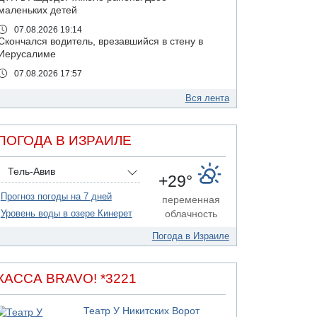
маленьких детей
07.08.2026 19:14
Скончался водитель, врезавшийся в стену в
Иерусалиме
07.08.2026 17:57
Подозреваемый в домогательствах в хостеле
- Гильбоа Дахан
Вся лента
07.08.2026 17:55
Обнародовано имя полицейского,
ПОГОДА В ИЗРАИЛЕ
подозреваемого в коррупционных
отношениях с Йоавом Элиаси
Тель-Авив
07.08.2026 17:51
+29°
БАГАЦ отказался заморозить лишение
Прогноз погоды на 7 дней
налоговых льгот для уклонистов-харедим
переменная
Уровень воды в озере Кинерет
облачность
07.08.2026 17:48
В Иерусалиме водитель врезался в забор и
Погода в Израиле
серьезно пострадал
07.08.2026 13:47
Ливанская армия сообщила о ранении
КАССА BRAVO! *3221
солдата
07.08.2026 13:39
Театр У Никитских Ворот