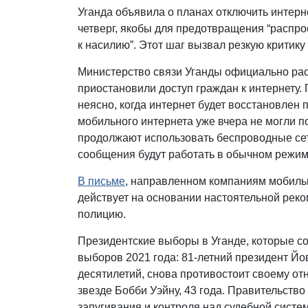
Уганда объявила о планах отключить интер
четверг, якобы для предотвращения “распр
к насилию”. Этот шаг вызвал резкую критику
Министерство связи Уганды официально рас
приостановили доступ граждан к интернету. 
неясно, когда интернет будет восстановлен 
мобильного интернета уже вчера не могли п
продолжают использовать беспроводные сет
сообщения будут работать в обычном режим
В письме
, направленном компаниям мобильн
действует на основании настоятельной рек
полицию.
Президентские выборы в Уганде, которые со
выборов 2021 года: 81-летний президент Йо
десятилетий, снова противостоит своему от
звезде Бобби Уэйну, 43 года. Правительство
запугивания и контроля над судебной систе