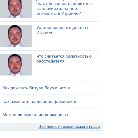
есть обязанность родителя
06.08.2026 13:07
выплачивать на него
Возле Кирьят-Арбы пожар на местности
алименты в Израиле?
06.08.2026 12:06
США не будут давить на Израиль в вопросе
Установление отцовства в
Ливана
Израиле
06.08.2026 11:41
Трое подростков ограбили сексшоп в Холоне
Что считается халатностью
работодателя
Как доказать Битуах Леуми, что я...
Как изменить написание фамилии в...
Можно ли скрыть информацию о...
Все новости израильского права