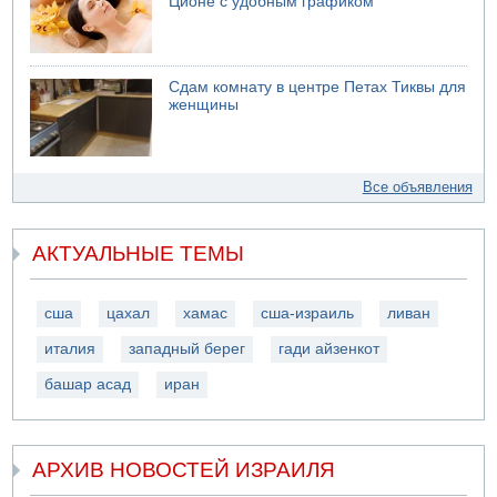
Ционе с удобным графиком
Сдам комнату в центре Петах Тиквы для
женщины
Все объявления
АКТУАЛЬНЫЕ ТЕМЫ
сша
цахал
хамас
сша-израиль
ливан
италия
западный берег
гади айзенкот
башар асад
иран
АРХИВ НОВОСТЕЙ ИЗРАИЛЯ