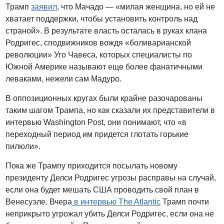
Трамп
заявил
, что Мачадо — «милая женщина, но ей не
хватает поддержки, чтобы установить контроль над
страной». В результате власть осталась в руках клана
Родригес, сподвижников вождя «боливарианской
революции» Уго Чавеса, которых специалисты по
Южной Америке называют еще более фанатичными
леваками, нежели сам Мадуро.
В оппозиционных кругах были крайне разочарованы
таким шагом Трампа, но как сказали их представители в
интервью Washington Post, они понимают, что «в
переходный период им придется глотать горькие
пилюли».
Пока же Трампу приходится посылать новому
президенту Делси Родригес угрозы расправы на случай,
если она будет мешать США проводить свой план в
Венесуэле. Вчера
в интервью The Atlantic
Трамп почти
неприкрыто угрожал убить Делси Родригес, если она не