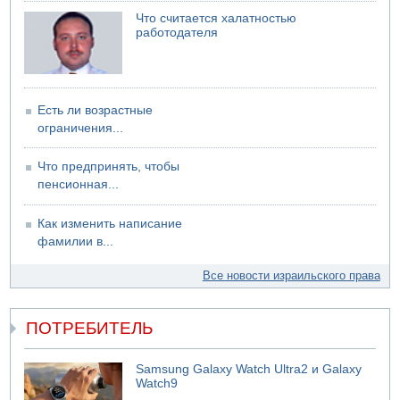
Арестованы двое подозреваемых в стрельбе по
электрической компании
Что считается халатностью
работодателя
06.08.2026 13:07
Возле Кирьят-Арбы пожар на местности
Есть ли возрастные
ограничения...
Что предпринять, чтобы
пенсионная...
Как изменить написание
фамилии в...
Все новости израильского права
ПОТРЕБИТЕЛЬ
Samsung Galaxy Watch Ultra2 и Galaxy
Watch9