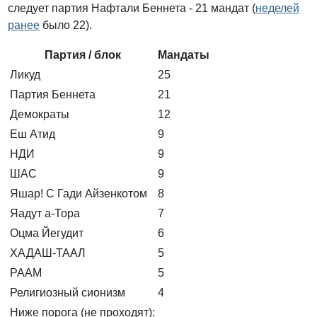
следует партия Нафтали Беннета - 21 мандат (
неделей
ранее
было 22).
Партия / блок
Мандаты
Ликуд
25
Партия Беннета
21
Демократы
12
Еш Атид
9
НДИ
9
ШАС
9
Яшар! С Гади Айзенкотом
8
Яадут а-Тора
7
Оцма Йегудит
6
ХАДАШ-ТААЛ
5
РААМ
5
Религиозный сионизм
4
Ниже порога (не проходят):