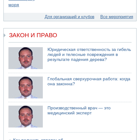
запасы ракет
04.08.2026 13:12
Ракетная атака на судно вблизи Омана
Для организаций и клубов
Все мероприятия
04.08.2026 12:29
Малыш обварился супом в Бней-Браке
ЗАКОН И ПРАВО
04.08.2026 10:13
Троих подростков унесло течением на Кинерете
Юридическая ответственность за гибель
04.08.2026 08:45
людей и телесные повреждения в
Атака на склады в Подмосковье и Ленинградской
результате падения дерева?
области
04.08.2026 06:53
Суд "Ликуда" отменил решение конференции партии
Глобальная сверхурочная работа: когда
она законна?
04.08.2026 06:10
Пожар в квартире в Ашдоде
Производственный врач — это
медицинский эксперт