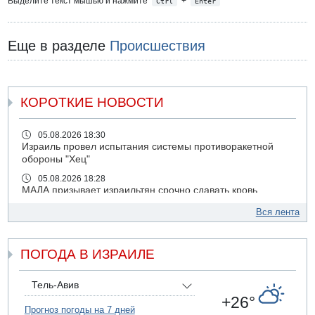
Выделите текст мышью и нажмите
+
Ctrl
Enter
Еще в разделе
Происшествия
КОРОТКИЕ НОВОСТИ
05.08.2026 18:30
Израиль провел испытания системы противоракетной
обороны "Хец"
05.08.2026 18:28
МАДА призывает израильтян срочно сдавать кровь
05.08.2026 17:00
Вся лента
Бывший посол Израиля в ООН Гилад Эрдан объявит в
четверг о создании новой политической партии
ПОГОДА В ИЗРАИЛЕ
05.08.2026 13:49
На севере Израиля на берег выбросило тело
05.08.2026 13:32
Тель-Авив
В России горят новые склады
+26°
Прогноз погоды на 7 дней