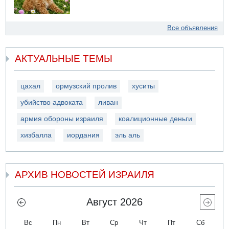
Все объявления
АКТУАЛЬНЫЕ ТЕМЫ
цахал
ормузский пролив
хуситы
убийство адвоката
ливан
армия обороны израиля
коалиционные деньги
хизбалла
иордания
эль аль
АРХИВ НОВОСТЕЙ ИЗРАИЛЯ
Август 2026
Вс
Пн
Вт
Ср
Чт
Пт
Сб