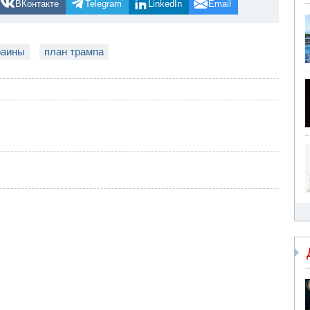
ВКонтакте
Telegram
LinkedIn
Email
раины
план трампа