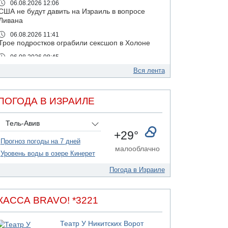
06.08.2026 12:06
США не будут давить на Израиль в вопросе
Ливана
06.08.2026 11:41
Трое подростков ограбили сексшоп в Холоне
06.08.2026 08:45
Взрыв в Северном Тель-Авиве
Вся лента
06.08.2026 08:11
Украинская атака на российский НПЗ
ПОГОДА В ИЗРАИЛЕ
05.08.2026 18:30
Израиль провел испытания системы
противоракетной обороны "Хец"
Тель-Авив
+29°
05.08.2026 18:28
Прогноз погоды на 7 дней
МАДА призывает израильтян срочно сдавать
малооблачно
кровь
Уровень воды в озере Кинерет
05.08.2026 17:00
Погода в Израиле
Бывший посол Израиля в ООН Гилад Эрдан
объявит в четверг о создании новой
политической партии
КАССА BRAVO! *3221
05.08.2026 13:49
На севере Израиля на берег выбросило тело
Театр У Никитских Ворот