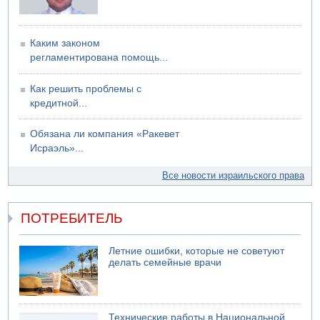
финансовый кризис за многие годы
09.08.2026 13:29
Трагедия в Мексике: четырехлетний израильский
Каким законом
ребенок утонул, упав в бассейн
регламентирована помощь...
09.08.2026 08:30
Авиакомпания Air Canada вновь отсрочила
Как решить проблемы с
возвращение в Израиль
кредитной...
08.08.2026 14:43
Тело мужчины обнаружено сегодня на открытой
Обязана ли компания «Ракевет
местности недалеко от Реховота
Исраэль»...
Все новости израильского права
ПОТРЕБИТЕЛЬ
Летние ошибки, которые не советуют
делать семейные врачи
Технические работы в Национальной