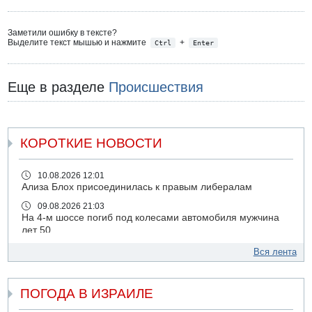
Заметили ошибку в тексте?
Выделите текст мышью и нажмите
+
Ctrl
Enter
Еще в разделе
Происшествия
КОРОТКИЕ НОВОСТИ
10.08.2026 12:01
Ализа Блох присоединилась к правым либералам
09.08.2026 21:03
На 4-м шоссе погиб под колесами автомобиля мужчина
лет 50
09.08.2026 20:04
Вся лента
Сын экс-депутата от партии ШАС арестован за
хранение незаконного оружия и наркотиков
ПОГОДА В ИЗРАИЛЕ
09.08.2026 19:36
16-летний подросток разбился насмерть при падении