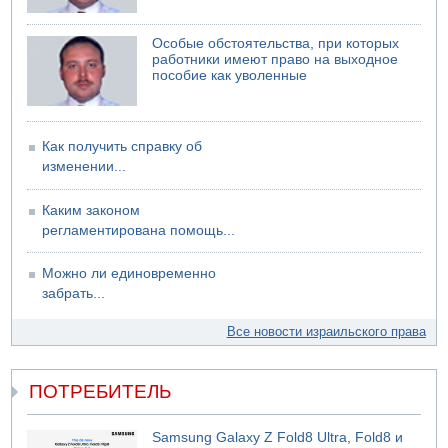
08.08.2026 11:02
Трое убитых в результате российской ракетной атаки по
Особые обстоятельства, при которых
Киеву
работники имеют право на выходное
пособие как уволенные
07.08.2026 20:43
Поножовщина в Тайбе: 3 мужчин серьезно ранены
07.08.2026 20:41
Ynet: "Хизбалла" запустила БПЛА со взрывчаткой по
Как получить справку об
силам ЦАХАЛ
изменении...
07.08.2026 19:16
ДТП в Ашдоде: тяжело ранены двое маленьких детей
Каким законом
регламентирована помощь...
07.08.2026 19:14
Скончался водитель, врезавшийся в стену в
Иерусалиме
Можно ли единовременно
забрать...
Все новости израильского права
ПОТРЕБИТЕЛЬ
Samsung Galaxy Z Fold8 Ultra, Fold8 и