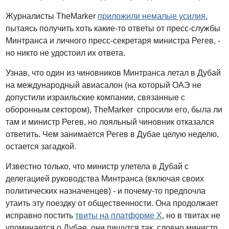
Журналисты TheMarker
приложили немалые усилия
,
пытаясь получить хоть какие-то ответы от пресс-службы
Минтранса и личного пресс-секретаря министра Регев, -
но никто не удостоил их ответа.
Узнав, что один из чиновников Минтранса летал в Дубай
на международный авиасалон (на который ОАЭ не
допустили израильские компании, связанные с
оборонным сектором), TheMarker спросили его, была ли
там и министр Регев, но лояльный чиновник отказался
ответить. Чем занимается Регев в Дубае целую неделю,
остается загадкой.
Известно только, что министр улетела в Дубай с
делегацией руководства Минтранса (включая своих
политических назначенцев) - и почему-то предпочла
утаить эту поездку от общественности. Она продолжает
исправно постить
твиты на платформе Х
, но в твитах не
упоминается о Дубае, они пишутся так, словно министр