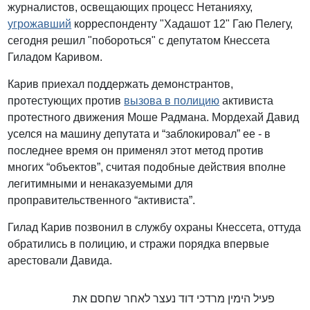
журналистов, освещающих процесс Нетанияху,
угрожавший
корреспонденту "Хадашот 12" Гаю Пелегу,
сегодня решил "побороться" с депутатом Кнессета
Гиладом Каривом.
Карив приехал поддержать демонстрантов,
протестующих против
вызова в полицию
активиста
протестного движения Моше Радмана. Мордехай Давид
уселся на машину депутата и “заблокировал” ее - в
последнее время он применял этот метод против
многих “объектов”, считая подобные действия вполне
легитимными и ненаказуемыми для
проправительственного “активиста”.
Гилад Карив позвонил в службу охраны Кнессета, оттуда
обратились в полицию, и стражи порядка впервые
арестовали Давида.
פעיל הימין מרדכי דוד נעצר לאחר שחסם את