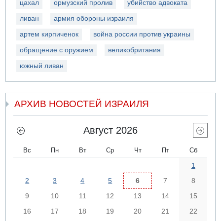
цахал
ормузский пролив
убийство адвоката
ливан
армия обороны израиля
артем кирпиченок
война россии против украины
обращение с оружием
великобритания
южный ливан
АРХИВ НОВОСТЕЙ ИЗРАИЛЯ
Август 2026
Вс
Пн
Вт
Ср
Чт
Пт
Сб
1
2
3
4
5
6
7
8
9
10
11
12
13
14
15
16
17
18
19
20
21
22