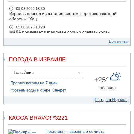
05.08.2026 18:30
Израиль провел испытания системы противоракетной
обороны "Хец"
05.08.2026 18:28
МАДА призывает израильтян срочно сдавать кровь
05.08.2026 17:00
Вся лента
Бывший посол Израиля в ООН Гилад Эрдан объявит в
четверг о создании новой политической партии
ПОГОДА В ИЗРАИЛЕ
05.08.2026 13:49
На севере Израиля на берег выбросило тело
05.08.2026 13:32
Тель-Авив
В России горят новые склады
+25°
Прогноз погоды на 7 дней
05.08.2026 10:19
облачно
Уровень воды в озере Кинерет
Хуситы сообщают об атаке по Саудовскому танкеру
05.08.2026 10:16
Погода в Израиле
Левые активисты пытались ворваться в офис
"Религиозного сионизма"
КАССА BRAVO! *3221
05.08.2026 06:42
В Дубае поднимается дым над портом
05.08.2026 06:41
Песняры — звездные солисты