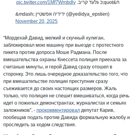
pic.twitter.com/1Mf7Wmbdlv
ח&quot;כ גלעד קריב.
&mdash; ידידיה אפשטיין (@yedidya_epstien)
November 20, 2025
“Мордехай Давид, мелкий и скучный хулиган,
заблокировал мою машину при выезде с протестного
пикета против допроса Моше Радмана. После
вмешательства охраны Кнессета полиция приехала за
считаные минуты, и герой Давид сразу отошел в
сторонку. Это лишь очередное доказательство того, что
при вмешательстве полиции преступник сразу
съеживается до своих настоящих размеров. Жаль
только, что полиция не спешит вмешиваться, когда речь
идет о пожилых демонстрантах, журналистах и семьях
заложников”, -
прокомментировал
депутат Карив,
пообещав подать против Давида формальную жалобу и
проследить за ходом следствия.