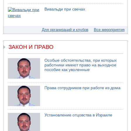
В Иерусалиме водитель врезался в забор и серьезно
Вивальди при свечах
пострадал
07.08.2026 13:47
Ливанская армия сообщила о ранении солдата
Для организаций и клубов
Все мероприятия
07.08.2026 13:39
Моджтаба Хаменеи в плохом состоянии
ЗАКОН И ПРАВО
Особые обстоятельства, при которых
работники имеют право на выходное
пособие как уволенные
Права сотрудников при работе из дома
Установление отцовства в Израиле