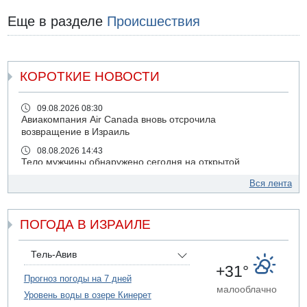
Еще в разделе
Происшествия
КОРОТКИЕ НОВОСТИ
09.08.2026 08:30
Авиакомпания Air Canada вновь отсрочила
возвращение в Израиль
08.08.2026 14:43
Тело мужчины обнаружено сегодня на открытой
местности недалеко от Реховота
Вся лента
08.08.2026 11:02
Трое убитых в результате российской ракетной атаки по
Киеву
ПОГОДА В ИЗРАИЛЕ
07.08.2026 20:43
Поножовщина в Тайбе: 3 мужчин серьезно ранены
Тель-Авив
07.08.2026 20:41
+31°
Ynet: "Хизбалла" запустила БПЛА со взрывчаткой по
Прогноз погоды на 7 дней
малооблачно
силам ЦАХАЛ
Уровень воды в озере Кинерет