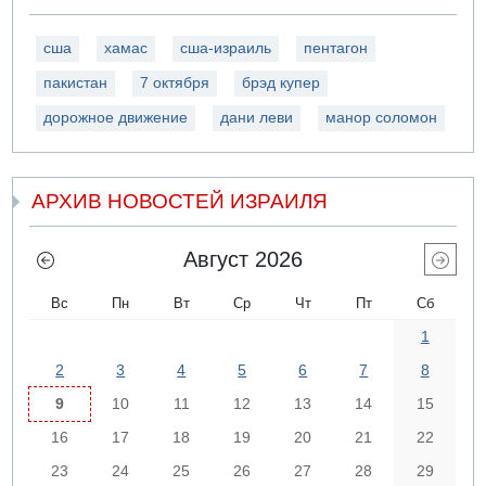
сша
хамас
сша-израиль
пентагон
пакистан
7 октября
брэд купер
дорожное движение
дани леви
манор соломон
АРХИВ НОВОСТЕЙ ИЗРАИЛЯ
Август 2026
Вс
Пн
Вт
Ср
Чт
Пт
Сб
1
2
3
4
5
6
7
8
9
10
11
12
13
14
15
16
17
18
19
20
21
22
23
24
25
26
27
28
29