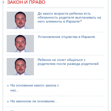
ЗАКОН И ПРАВО
Министр обороны ушел с заседания кабинета на
свадьбу
До какого возраста ребенка есть
обязанность родителя выплачивать на
него алименты в Израиле?
Установление отцовства в Израиле
Ребенок не хочет общаться с
родителем после развода родителей
На основании какого закона с
нас...
На законном ли основании...