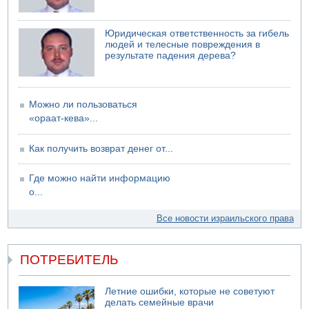
миллиард шекелей сверх утвержденного бюджета "на
срочные секретные нужды"
Юридическая ответственность за гибель
09.08.2026 13:46
людей и телесные повреждения в
В больнице "Шамир" борются за жизнь забытого в
результате падения дерева?
закрытой машине пятилетнего ребенка
09.08.2026 13:38
NYT: Хизбалла переживает самый серьезный
финансовый кризис за многие годы
Можно ли пользоваться
«ораат-кева»...
09.08.2026 13:29
Трагедия в Мексике: четырехлетний израильский
ребенок утонул, упав в бассейн
Как получить возврат денег от...
09.08.2026 08:30
Авиакомпания Air Canada вновь отсрочила
Где можно найти информацию
возвращение в Израиль
о...
08.08.2026 14:43
Тело мужчины обнаружено сегодня на открытой
Все новости израильского права
местности недалеко от Реховота
ПОТРЕБИТЕЛЬ
Летние ошибки, которые не советуют
делать семейные врачи