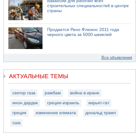
Вакансии для рабочих всех
строительных специальностей в центре
страны
Продается Рено Флюенс 2011 года
черного цвета за 5000 шекелей
Все объявления
АКТУАЛЬНЫЕ ТЕМЫ
сектор газа
рамбам
война в иране
инон дардик
греция-израиль
кирьят-гат
греция
изменение климата
дональд трамп
сша