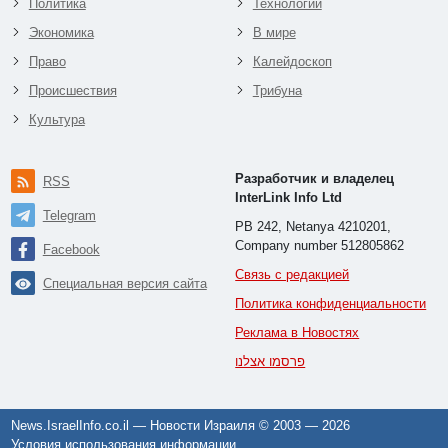
Политика
Технологии
Экономика
В мире
Право
Калейдоскоп
Происшествия
Трибуна
Культура
Разработчик и владелец
RSS
InterLink Info Ltd
Telegram
PB 242, Netanya 4210201,
Company number 512805862
Facebook
Связь с редакцией
Специальная версия сайта
Политика конфиденциальности
Реклама в Новостях
פרסמו אצלנו
News.IsraelInfo.co.il — Новости Израиля © 2003 —
2026
Условия использования информации
.