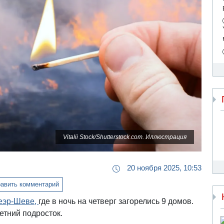
Vitalii Stock/Shutterstock.com. Иллюстрация
20 ноября 2025, 10:53
авить комментарий
еэр-Шеве,
где в ночь на четверг загорелись 9 домов.
етний подросток.