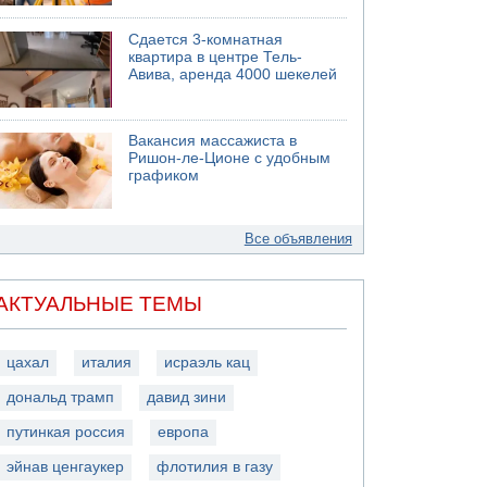
Сдается 3-комнатная
квартира в центре Тель-
Авива, аренда 4000 шекелей
Вакансия массажиста в
Ришон-ле-Ционе с удобным
графиком
Все объявления
АКТУАЛЬНЫЕ ТЕМЫ
цахал
италия
исраэль кац
дональд трамп
давид зини
путинкая россия
европа
эйнав ценгаукер
флотилия в газу