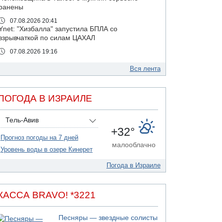
ранены
07.08.2026 20:41
Ynet: "Хизбалла" запустила БПЛА со
взрывчаткой по силам ЦАХАЛ
07.08.2026 19:16
ДТП в Ашдоде: тяжело ранены двое
маленьких детей
Вся лента
07.08.2026 19:14
Скончался водитель, врезавшийся в стену в
ПОГОДА В ИЗРАИЛЕ
Иерусалиме
07.08.2026 17:57
Тель-Авив
Подозреваемый в домогательствах в хостеле
+32°
- Гильбоа Дахан
Прогноз погоды на 7 дней
07.08.2026 17:55
малооблачно
Уровень воды в озере Кинерет
Обнародовано имя полицейского,
подозреваемого в коррупционных
Погода в Израиле
отношениях с Йоавом Элиаси
07.08.2026 17:51
БАГАЦ отказался заморозить лишение
КАССА BRAVO! *3221
налоговых льгот для уклонистов-харедим
07.08.2026 17:48
Песняры — звездные солисты