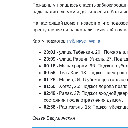
Пожарным пришлось спасать заблокированн
надышались дымом и доставлены в больниц
На настоящий момент известно, что подозре
преступление на националистической почве.
Карту поджогов
публикует Walla:
23:01 -
улица Табенкин, 20. Пожар в э
23:09 -
улица Раввин Узиэль, 27
.
Под зд
⁠00:16 -
Мешахрарим, 96
:
Поджог в убеж
⁠00:56 -
Тель-Хай, 18: Поджог электрошк
⁠01:28 -
Мориа, 34: В убежище сгорело 
⁠01:50 -
Хогла, 26: Поджог дерева возле
02:49 -
Радак, 27: Поджог входной двер
состоянии после отравления дымом.
⁠02:56 -
Рав Узиэль, 15: Поджог убежища
Ольга Бакушинская