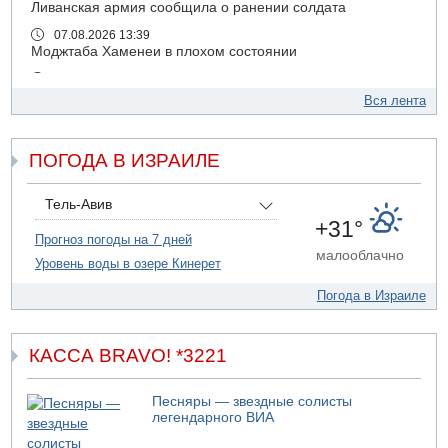
Ливанская армия сообщила о ранении солдата
07.08.2026 13:39
Моджтаба Хаменеи в плохом состоянии
07.08.2026 11:55
Министр обороны ушел с заседания кабинета на
Вся лента
свадьбу
07.08.2026 11:05
ПОГОДА В ИЗРАИЛЕ
Саудовская Аравия опасается нападения хуситов и
иракских ополченцев
07.08.2026 08:29
Тель-Авив
В Бат-Яме утонул мужчина
+31°
Прогноз погоды на 7 дней
07.08.2026 08:29
малооблачно
Уровень воды в озере Кинерет
Стрельба в школе Таиланда
07.08.2026 06:47
Погода в Израиле
Недалеко от Бейт-Шемеша погиб велосипедист
07.08.2026 06:24
Саудовская Аравия сообщает о нападении хуситов
КАССА BRAVO! *3221
06.08.2026 13:43
И еще иранские агенты
Песняры — звездные солисты
легендарного ВИА
06.08.2026 13:13
Арестованы двое подозреваемых в стрельбе по