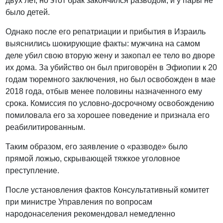
двух лет, но этот брак закончился разводом, и у пары не
было детей.
Однако после его репатриации и прибытия в Израиль
выяснились шокирующие факты: мужчина на самом
деле убил свою вторую жену и закопал ее тело во дворе
их дома. За убийство он был приговорён в Эфиопии к 20
годам тюремного заключения, но был освобожден в мае
2018 года, отбыв менее половины назначенного ему
срока. Комиссия по условно-досрочному освобождению
помиловала его за хорошее поведение и признала его
реабилитированным.
Таким образом, его заявление о «разводе» было
прямой ложью, скрывающей тяжкое уголовное
преступление.
После установления фактов Консультативный комитет
при министре Управления по вопросам
народонаселения рекомендовал немедленно