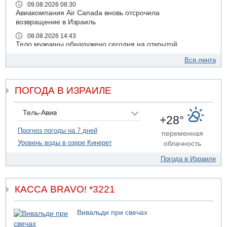
09.08.2026 08:30
Авиакомпания Air Canada вновь отсрочила
возвращение в Израиль
08.08.2026 14:43
Тело мужчины обнаружено сегодня на открытой
местности недалеко от Реховота
Вся лента
08.08.2026 11:02
Трое убитых в результате российской ракетной атаки по
Киеву
ПОГОДА В ИЗРАИЛЕ
07.08.2026 20:43
Поножовщина в Тайбе: 3 мужчин серьезно ранены
Тель-Авив
+28°
07.08.2026 20:41
Ynet: "Хизбалла" запустила БПЛА со взрывчаткой по
Прогноз погоды на 7 дней
переменная
силам ЦАХАЛ
Уровень воды в озере Кинерет
облачность
07.08.2026 19:16
Погода в Израиле
ДТП в Ашдоде: тяжело ранены двое маленьких детей
07.08.2026 19:14
Скончался водитель, врезавшийся в стену в
КАССА BRAVO! *3221
Иерусалиме
07.08.2026 17:57
Вивальди при свечах
Подозреваемый в домогательствах в хостеле - Гильбоа
Дахан