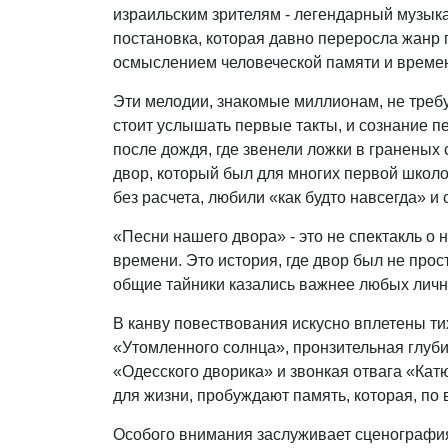
израильским зрителям - легендарный музык
постановка, которая давно переросла жанр 
осмыслением человеческой памяти и време
Эти мелодии, знакомые миллионам, не требу
стоит услышать первые такты, и сознание пе
после дождя, где звенели ложки в граненых 
двор, который был для многих первой школой
без расчета, любили «как будто навсегда» 
«Песни нашего двора» - это не спектакль о 
времени. Это история, где двор был не прос
общие тайники казались важнее любых личн
В канву повествования искусно вплетены ти
«Утомленного солнца», пронзительная глуб
«Одесского дворика» и звонкая отвага «Катю
для жизни, пробуждают память, которая, по
Особого внимания заслуживает сценография