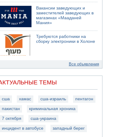
Вакансии заведующих и
заместителей заведующих в
магазинах «Мааданей
Мания»
Требуются работники на
сборку электроники в Холоне
Все объявления
АКТУАЛЬНЫЕ ТЕМЫ
сша
хамас
сша-израиль
пентагон
пакистан
криминальная хроника
7 октября
сша-украина
инцидент в автобусе
западный берег