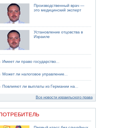
Производственный врач —
07.08.2026 17:51
это медицинский эксперт
БАГАЦ отказался заморозить лишение
налоговых льгот для уклонистов-харедим
07.08.2026 17:48
В Иерусалиме водитель врезался в забор и
Установление отцовства в
серьезно пострадал
Израиле
Имеет ли право государство...
Может ли налоговое управление...
Повлияют ли выплаты из Германии на...
Все новости израильского права
ПОТРЕБИТЕЛЬ
Первый класс без случайных