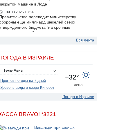
закрытой машине в Лоде
09.08.2026 13:54
Правительство переводит министерству
обороны еще миллиард шекелей сверх
утвержденного бюджета "на срочные
секретные нужды"
Вся лента
09.08.2026 13:46
В больнице "Шамир" борются за жизнь
забытого в закрытой машине пятилетнего
ребенка
ПОГОДА В ИЗРАИЛЕ
09.08.2026 13:38
NYT: Хизбалла переживает самый серьезный
Тель-Авив
финансовый кризис за многие годы
+32°
Прогноз погоды на 7 дней
09.08.2026 13:29
ясно
Трагедия в Мексике: четырехлетний
Уровень воды в озере Кинерет
израильский ребенок утонул, упав в бассейн
Погода в Израиле
09.08.2026 08:30
Авиакомпания Air Canada вновь отсрочила
возвращение в Израиль
КАССА BRAVO! *3221
08.08.2026 14:43
Тело мужчины обнаружено сегодня на
Вивальди при свечах
открытой местности недалеко от Реховота