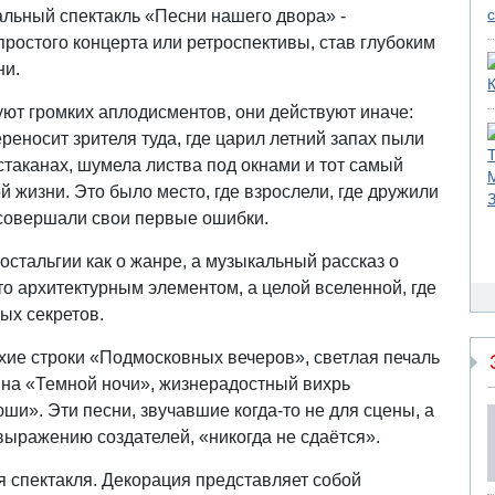
альный спектакль «Песни нашего двора» -
простого концерта или ретроспективы, став глубоким
ни.
ют громких аплодисментов, они действуют иначе:
реносит зрителя туда, где царил летний запах пыли
стаканах, шумела листва под окнами и тот самый
 жизни. Это было место, где взрослели, где дружили
и совершали свои первые ошибки.
ностальгии как о жанре, а музыкальный рассказ о
то архитектурным элементом, а целой вселенной, где
ых секретов.
хие строки «Подмосковных вечеров», светлая печаль
ина «Темной ночи», жизнерадостный вихрь
ши». Эти песни, звучавшие когда-то не для сцены, а
 выражению создателей, «никогда не сдаётся».
 спектакля. Декорация представляет собой