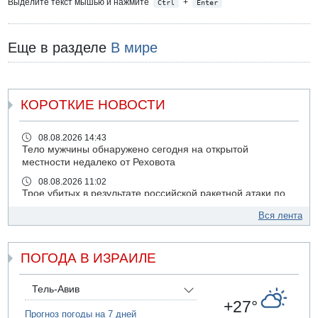
Выделите текст мышью и нажмите
+
Ctrl
Enter
Еще в разделе
В мире
КОРОТКИЕ НОВОСТИ
08.08.2026 14:43
Тело мужчины обнаружено сегодня на открытой
местности недалеко от Реховота
08.08.2026 11:02
Трое убитых в результате российской ракетной атаки по
Киеву
Вся лента
07.08.2026 20:43
Поножовщина в Тайбе: 3 мужчин серьезно ранены
ПОГОДА В ИЗРАИЛЕ
07.08.2026 20:41
Ynet: "Хизбалла" запустила БПЛА со взрывчаткой по
силам ЦАХАЛ
Тель-Авив
07.08.2026 19:16
+27°
ДТП в Ашдоде: тяжело ранены двое маленьких детей
Прогноз погоды на 7 дней