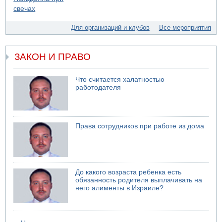
свадьбу
07.08.2026 11:05
Саудовская Аравия опасается нападения хуситов и
Для организаций и клубов
Все мероприятия
иракских ополченцев
07.08.2026 08:29
В Бат-Яме утонул мужчина
ЗАКОН И ПРАВО
07.08.2026 08:29
Стрельба в школе Таиланда
Что считается халатностью
работодателя
07.08.2026 06:47
Недалеко от Бейт-Шемеша погиб велосипедист
07.08.2026 06:24
Саудовская Аравия сообщает о нападении хуситов
Права сотрудников при работе из дома
До какого возраста ребенка есть
обязанность родителя выплачивать на
него алименты в Израиле?