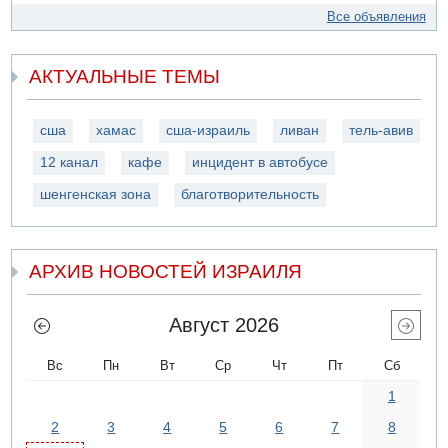
Все объявления
АКТУАЛЬНЫЕ ТЕМЫ
сша
хамас
сша-израиль
ливан
тель-авив
12 канал
кафе
инцидент в автобусе
шенгенская зона
благотворительность
АРХИВ НОВОСТЕЙ ИЗРАИЛЯ
Август 2026
Вс
Пн
Вт
Ср
Чт
Пт
Сб
1
2
3
4
5
6
7
8