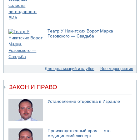
Трое подростков ограбили сексшоп в Холоне
06.08.2026 08:45
Взрыв в Северном Тель-Авиве
06.08.2026 08:11
Театр У Никитских Ворот Марка
Украинская атака на российский НПЗ
Розовского — Свадьба
05.08.2026 18:30
Израиль провел испытания системы противоракетной
обороны "Хец"
05.08.2026 18:28
МАДА призывает израильтян срочно сдавать кровь
Для организаций и клубов
Все мероприятия
05.08.2026 17:00
Бывший посол Израиля в ООН Гилад Эрдан объявит в
четверг о создании новой политической партии
ЗАКОН И ПРАВО
05.08.2026 13:49
На севере Израиля на берег выбросило тело
Установление отцовства в Израиле
05.08.2026 13:32
В России горят новые склады
Производственный врач — это
медицинский эксперт