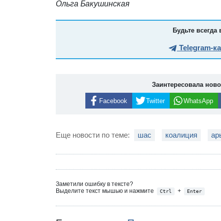
Ольга Бакушинская
Будьте всегда 
Telegram-к
Заинтересовала нов
Facebook
Twitter
WhatsApp
Еще новости по теме:
шас
коалиция
ар
Заметили ошибку в тексте?
Выделите текст мышью и нажмите
+
Ctrl
Enter