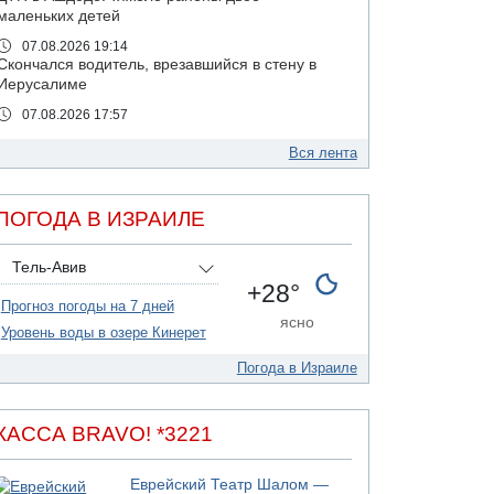
маленьких детей
07.08.2026 19:14
Скончался водитель, врезавшийся в стену в
Иерусалиме
07.08.2026 17:57
Подозреваемый в домогательствах в хостеле
- Гильбоа Дахан
Вся лента
07.08.2026 17:55
Обнародовано имя полицейского,
ПОГОДА В ИЗРАИЛЕ
подозреваемого в коррупционных
отношениях с Йоавом Элиаси
Тель-Авив
07.08.2026 17:51
+28°
БАГАЦ отказался заморозить лишение
Прогноз погоды на 7 дней
налоговых льгот для уклонистов-харедим
ясно
Уровень воды в озере Кинерет
07.08.2026 17:48
В Иерусалиме водитель врезался в забор и
Погода в Израиле
серьезно пострадал
07.08.2026 13:47
Ливанская армия сообщила о ранении
КАССА BRAVO! *3221
солдата
07.08.2026 13:39
Еврейский Театр Шалом —