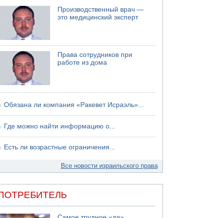
Производственный врач —
06.08.2026 13:07
это медицинский эксперт
Возле Кирьят-Арбы пожар на местности
06.08.2026 12:06
США не будут давить на Израиль в вопросе
Ливана
Права сотрудников при
06.08.2026 11:41
работе из дома
Трое подростков ограбили сексшоп в Холоне
Обязана ли компания «Ракевет Исраэль»...
Где можно найти информацию о...
Есть ли возрастные ограничения...
Все новости израильского права
ПОТРЕБИТЕЛЬ
Самое трудное «да»