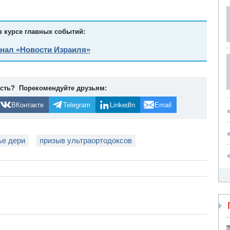
в курсе главных событий:
анал «Новости Израиля»
ость? Порекомендуйте друзьям:
ВКонтакте
Telegram
LinkedIn
Email
ье дери
призыв ультраортодоксов