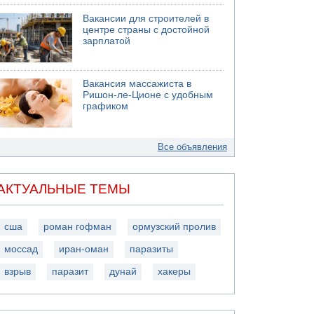
Вакансии для строителей в
центре страны с достойной
зарплатой
Вакансия массажиста в
Ришон-ле-Ционе с удобным
графиком
Все объявления
АКТУАЛЬНЫЕ ТЕМЫ
сша
роман гофман
ормузский пролив
моссад
иран-оман
паразиты
взрыв
паразит
дунай
хакеры