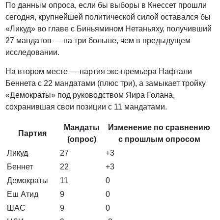
По данным опроса, если бы выборы в Кнессет прошли
сегодня, крупнейшей политической силой оставался бы
«Ликуд» во главе с Биньямином Нетаньяху, получивший
27 мандатов — на три больше, чем в предыдущем
исследовании.
На втором месте — партия экс-премьера Нафтали
Беннета с 22 мандатами (плюс три), а замыкает тройку
«Демократы» под руководством Яира Голана,
сохранившая свои позиции с 11 мандатами.
Мандаты
Изменение по сравнению
Партия
(опрос)
с прошлым опросом
Ликуд
27
+3
Беннет
22
+3
Демократы
11
0
Еш Атид
9
0
ШАС
9
0