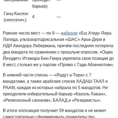
барьер)
Ганц-Кахлон
4
—
(гипотетич.)
Равное число мест — по 9 —
набрали
«Еш Атид» Яира
Лапида, ультраортодоксальная «ШАС» Арье Дери и
НДИ Авигдора Либермана, причём последняя потеряла
два мандата по сравнению с прошлым опросом. «Оцма
Йехудит» Итамара Бен-Гвира укрепила свои позиции до
8 мест, столько же у партии «Прямо с Гади Айзенкотом».
В нижней части списка — «Яадут а-Тора» с 7
мандатами, а также арабские списки ХАДАШ-ТААЛ и
РААМ, каждая из которых набрала по 5 мандатов. Не
преодолели избирательный барьер «Кахоль Лаван»,
«Религиозный сионизм», БАЛАД и «Резервисты».
В итоге оппозиция получает 59 мандатов и не может
самостоятельно сформировать правительство.