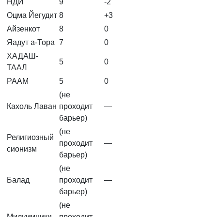
НДИ
9
-2
Оцма Йегудит
8
+3
Айзенкот
8
0
Яадут а-Тора
7
0
ХАДАШ-
5
0
ТААЛ
РААМ
5
0
(не
Кахоль Лаван
проходит
—
барьер)
(не
Религиозный
проходит
—
сионизм
барьер)
(не
Балад
проходит
—
барьер)
(не
Милуимники
проходит
—