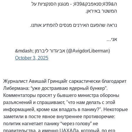
ה&#39;סנאפבק&#39; - מנגנון הסנקציות על
המשטר באיראן.
נראה שהפעם האירנים מנסים להפתיע אותנו.
אני…
&mdash; אביגדור ליברמן (@AvigdorLiberman)
October 3, 2025
Журналист Авишай Гринцайг саркастически благодарит
Либермана: “уже достраиваю ядерный бункер”.
Комментаторы просят у бывшего министра обороны
разъяснений и спрашивают, "что нам делать с этой
информацией, кроме как впадать в панику?". Некоторые
заметили в посте явное внутреннее противоречие:
политик нагнетает панику “через голову” не
правительства, а именно ЦАХАЛа, который, по его