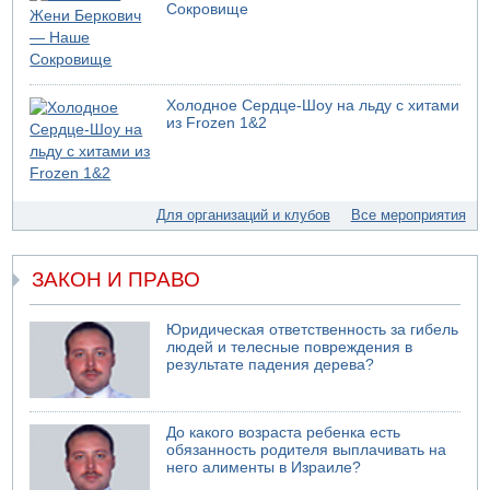
Сокровище
США не будут давить на Израиль в вопросе Ливана
06.08.2026 11:41
Трое подростков ограбили сексшоп в Холоне
06.08.2026 08:45
Холодное Сердце-Шоу на льду с хитами
Взрыв в Северном Тель-Авиве
из Frozen 1&2
06.08.2026 08:11
Украинская атака на российский НПЗ
05.08.2026 18:30
Израиль провел испытания системы противоракетной
Для организаций и клубов
Все мероприятия
обороны "Хец"
05.08.2026 18:28
МАДА призывает израильтян срочно сдавать кровь
ЗАКОН И ПРАВО
05.08.2026 17:00
Бывший посол Израиля в ООН Гилад Эрдан объявит в
Юридическая ответственность за гибель
четверг о создании новой политической партии
людей и телесные повреждения в
результате падения дерева?
До какого возраста ребенка есть
обязанность родителя выплачивать на
него алименты в Израиле?