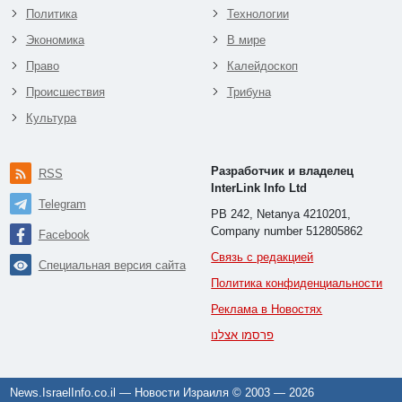
Политика
Технологии
Экономика
В мире
Право
Калейдоскоп
Происшествия
Трибуна
Культура
Разработчик и владелец
RSS
InterLink Info Ltd
Telegram
PB 242, Netanya 4210201,
Company number 512805862
Facebook
Связь с редакцией
Специальная версия сайта
Политика конфиденциальности
Реклама в Новостях
פרסמו אצלנו
News.IsraelInfo.co.il — Новости Израиля © 2003 —
2026