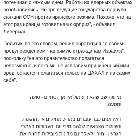
потенциал с каждым днем. Работы на ядерных объектах
возобновились. Не зря ведущие государства вернули
санкции ООН против иранского режима. Похоже, что на
этот раз иранцы готовят нам сюрприз”, - объявил
Либерман.
Политик, по его словам, решил обратиться со своим
предупреждением “напрямую к гражданам Израиля”,
поскольку “на это правительство полагаться
невозможно, и пока мы не исправим причиненный ими
вред, остается полагаться только на ЦАХАЛ и на самих
себя”.
מי שחושב שהאירוע מול איראן הסתיים - טועה
ומטעה.
האיראנים כבר עובדים במרץ. מחזקים את ההגנות
והיכולות הצבאיות שלהם מידי יום. העבודות באתרי
הגרעין - חזרו. לא לחינם מדינות מובילות החזירו את