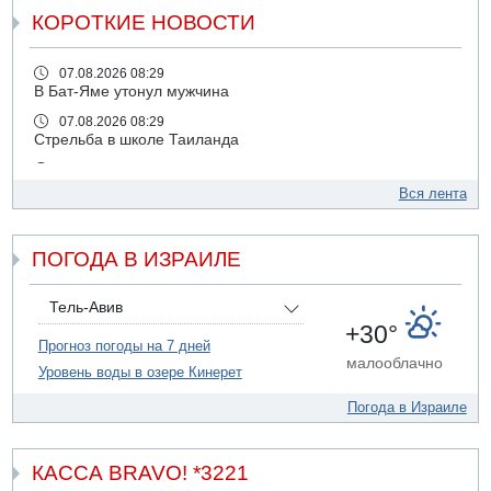
КОРОТКИЕ НОВОСТИ
07.08.2026 08:29
В Бат-Яме утонул мужчина
07.08.2026 08:29
Стрельба в школе Таиланда
07.08.2026 06:47
Недалеко от Бейт-Шемеша погиб велосипедист
Вся лента
07.08.2026 06:24
Саудовская Аравия сообщает о нападении хуситов
ПОГОДА В ИЗРАИЛЕ
06.08.2026 13:43
И еще иранские агенты
Тель-Авив
06.08.2026 13:13
+30°
Арестованы двое подозреваемых в стрельбе по
Прогноз погоды на 7 дней
электрической компании
малооблачно
Уровень воды в озере Кинерет
06.08.2026 13:07
Возле Кирьят-Арбы пожар на местности
Погода в Израиле
06.08.2026 12:06
США не будут давить на Израиль в вопросе Ливана
КАССА BRAVO! *3221
06.08.2026 11:41