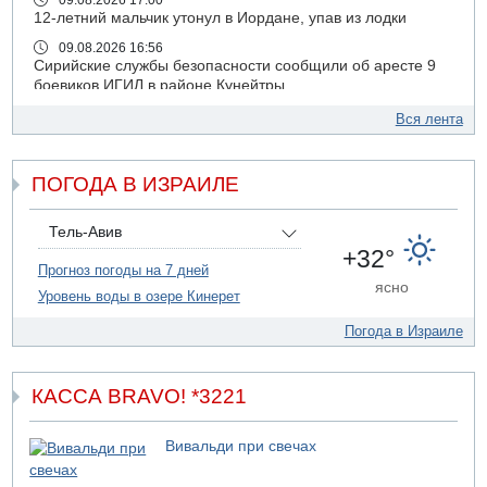
09.08.2026 17:00
12-летний мальчик утонул в Иордане, упав из лодки
09.08.2026 16:56
Сирийские службы безопасности сообщили об аресте 9
боевиков ИГИЛ в районе Кунейтры
09.08.2026 16:53
Вся лента
Прогноз погоды: с понедельника усиление жары в
удаленных от моря районах Израиля
ПОГОДА В ИЗРАИЛЕ
09.08.2026 15:49
Хуситы сообщили об ударе дроном по саудовскому НПЗ
компании Aramco
Тель-Авив
09.08.2026 14:43
+32°
Умер пятилетний ребенок, забытый в закрытой машине
Прогноз погоды на 7 дней
ясно
в Лоде
Уровень воды в озере Кинерет
09.08.2026 13:54
Погода в Израиле
Правительство переводит министерству обороны еще
миллиард шекелей сверх утвержденного бюджета "на
срочные секретные нужды"
КАССА BRAVO! *3221
09.08.2026 13:46
В больнице "Шамир" борются за жизнь забытого в
закрытой машине пятилетнего ребенка
Вивальди при свечах
09.08.2026 13:38