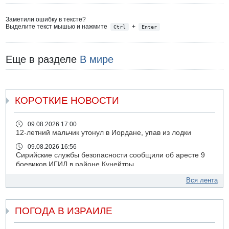
Заметили ошибку в тексте?
Выделите текст мышью и нажмите
+
Ctrl
Enter
Еще в разделе
В мире
КОРОТКИЕ НОВОСТИ
09.08.2026 17:00
12-летний мальчик утонул в Иордане, упав из лодки
09.08.2026 16:56
Сирийские службы безопасности сообщили об аресте 9
боевиков ИГИЛ в районе Кунейтры
09.08.2026 16:53
Вся лента
Прогноз погоды: с понедельника усиление жары в
удаленных от моря районах Израиля
ПОГОДА В ИЗРАИЛЕ
09.08.2026 15:49
Хуситы сообщили об ударе дроном по саудовскому НПЗ
компании Aramco