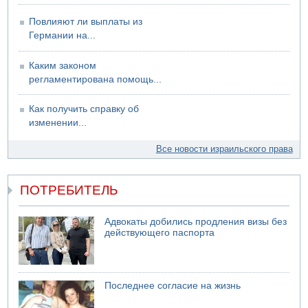
для уклонистов-харедим
Повлияют ли выплаты из
07.08.2026 17:48
Германии на...
В Иерусалиме водитель врезался в забор и серьезно
пострадал
Каким законом
регламентирована помощь...
Как получить справку об
изменении...
Все новости израильского права
ПОТРЕБИТЕЛЬ
Адвокаты добились продления визы без
действующего паспорта
Последнее согласие на жизнь