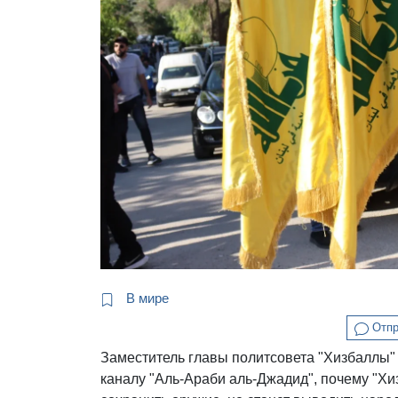
В мире
Отпр
Заместитель главы политсовета "Хизбаллы
каналу "Аль-Араби аль-Джадид", почему "Хи