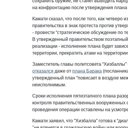
сохранить оружие, не станет выводить наро
на конфронтацию после утверждения плана 
Камати сказал, что после того, как четверо
правительства в знак протеста против утве
- провести “стратегическое обсуждение по 
В утвержденный правительством поэтапный
реализации - исполнение плана будет завис
территории, прекратить атаки на территори
Заместитель главы политсовета “Хизбаллы” с
отказался
даже от
плана Барака
(посланника 
утвержденный план ”повисает в воздухе меж
неисполнимым.
Сроки исполнения пятиэтапного плана разо
контроля правительственных вооруженных с
проведения операции оставлены на усмотре
Камати заявил, что “Хизбалла” готова к “ди
"не втянется в гражданскую войну или воор