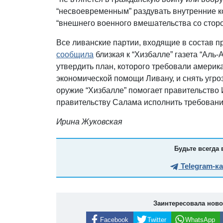
“несвоевременным” раздувать внутренние к
“внешнего военного вмешательства со стор
Все ливанские партии, входящие в состав пр
сообщила
близкая к “Хизбалле” газета “Аль
утвердить план, которого требовали америк
экономической помощи Ливану, и снять угро
оружие “Хизбалле” помогает правительство 
правительству Салама исполнить требован
Ирина Жуковская
Будьте всегда 
Telegram-к
Заинтересовала нов
Facebook
Twitter
WhatsApp