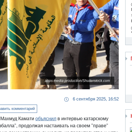
apps media production/Shutterstock.com
6 сентября 2025, 16:52
авить комментарий
" Махмуд Камати
объяснил
в интервью катарскому
збалла", продолжая настаивать на своем "праве"