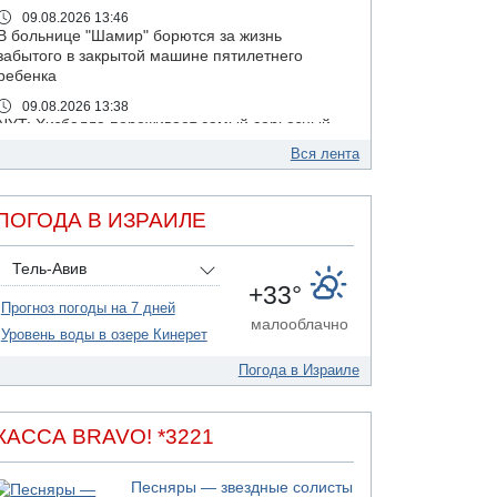
09.08.2026 13:46
В больнице "Шамир" борются за жизнь
забытого в закрытой машине пятилетнего
ребенка
09.08.2026 13:38
NYT: Хизбалла переживает самый серьезный
финансовый кризис за многие годы
Вся лента
09.08.2026 13:29
Трагедия в Мексике: четырехлетний
израильский ребенок утонул, упав в бассейн
ПОГОДА В ИЗРАИЛЕ
09.08.2026 08:30
Авиакомпания Air Canada вновь отсрочила
Тель-Авив
возвращение в Израиль
+33°
Прогноз погоды на 7 дней
08.08.2026 14:43
малооблачно
Тело мужчины обнаружено сегодня на
Уровень воды в озере Кинерет
открытой местности недалеко от Реховота
Погода в Израиле
08.08.2026 11:02
Трое убитых в результате российской
ракетной атаки по Киеву
КАССА BRAVO! *3221
07.08.2026 20:43
Поножовщина в Тайбе: 3 мужчин серьезно
Песняры — звездные солисты
ранены