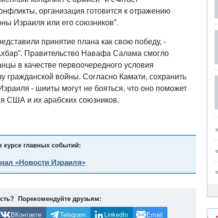
онфликты, организация готовится к отражению
оны Израиля или его союзников”.
едставили принятие плана как свою победу, -
-Ахбар”. Правительство Навафа Салама смогло
анцы в качестве первоочередного условия
зу гражданской войны. Согласно Камати, сохранить
Израиля - шииты могут не бояться, что оно поможет
ия США и их арабских союзников.
в курсе главных событий:
анал «Новости Израиля»
ость? Порекомендуйте друзьям:
ВКонтакте
Telegram
LinkedIn
Email