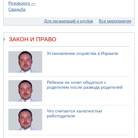
свадьбу
07.08.2026 11:05
Саудовская Аравия опасается нападения хуситов и
Для организаций и клубов
Все мероприятия
иракских ополченцев
07.08.2026 08:29
В Бат-Яме утонул мужчина
ЗАКОН И ПРАВО
07.08.2026 08:29
Стрельба в школе Таиланда
Установление отцовства в Израиле
07.08.2026 06:47
Недалеко от Бейт-Шемеша погиб велосипедист
07.08.2026 06:24
Саудовская Аравия сообщает о нападении хуситов
Ребенок не хочет общаться с
родителем после развода родителей
Что считается халатностью
работодателя