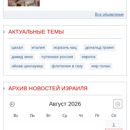
Все объявления
АКТУАЛЬНЫЕ ТЕМЫ
цахал
италия
исраэль кац
дональд трамп
давид зини
путинкая россия
европа
эйнав ценгаукер
флотилия в газу
яир голан
АРХИВ НОВОСТЕЙ ИЗРАИЛЯ
Август 2026
Вс
Пн
Вт
Ср
Чт
Пт
Сб
1