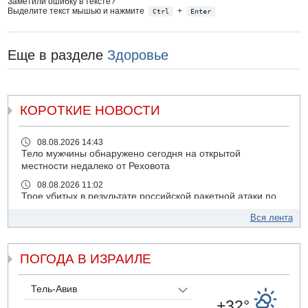
Заметили ошибку в тексте?
Выделите текст мышью и нажмите
+
Ctrl
Enter
Еще в разделе
Здоровье
КОРОТКИЕ НОВОСТИ
08.08.2026 14:43
Тело мужчины обнаружено сегодня на открытой
местности недалеко от Реховота
08.08.2026 11:02
Трое убитых в результате российской ракетной атаки по
Киеву
Вся лента
07.08.2026 20:43
Поножовщина в Тайбе: 3 мужчин серьезно ранены
ПОГОДА В ИЗРАИЛЕ
07.08.2026 20:41
Ynet: "Хизбалла" запустила БПЛА со взрывчаткой по
силам ЦАХАЛ
Тель-Авив
07.08.2026 19:16
+32°