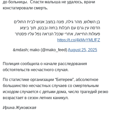
до больницы. Спасти малыша не удалось, врачи
констатировали смерть.
בן השלוש, מהר גילה, פונה במצב אנוש לבית החולים
הדסה עין גרם עם חבלות בחזה ובבטן, תוך ביצוע
פעולות החייאה, אחרי שככל הנראה נפל עליו פסנתר
https://t.co/4kMvYMLfFZ
&mdash; mako (@mako_feed)
August 25, 2025
Полиция сообщила о начале расследования
обстоятельств несчастного случая.
По статистике организации “Бетерем”, абсолютное
большинство несчастных случаев со смертельным
исходом случается с детьми дома, число трагедий резко
возрастает в сезон летних каникул.
Ирина Жуковская