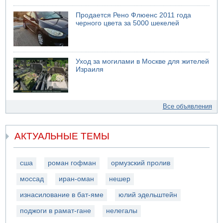
Продается Рено Флюенс 2011 года
черного цвета за 5000 шекелей
Уход за могилами в Москве для жителей
Израиля
Все объявления
АКТУАЛЬНЫЕ ТЕМЫ
сша
роман гофман
ормузский пролив
моссад
иран-оман
нешер
изнасилование в бат-яме
юлий эдельштейн
поджоги в рамат-гане
нелегалы