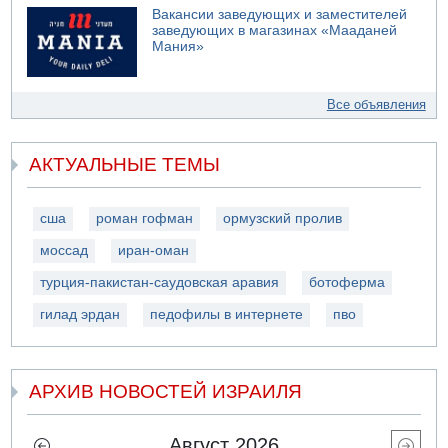
Вакансии заведующих и заместителей
заведующих в магазинах «Мааданей
Мания»
Все объявления
АКТУАЛЬНЫЕ ТЕМЫ
сша
роман гофман
ормузский пролив
моссад
иран-оман
турция-пакистан-саудовская аравия
ботоферма
гилад эрдан
педофилы в интернете
пво
АРХИВ НОВОСТЕЙ ИЗРАИЛЯ
Август 2026