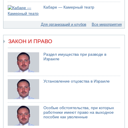
Министр обороны ушел с заседания кабинета на
Кабаре — Камерный театр
свадьбу
07.08.2026 11:05
Саудовская Аравия опасается нападения хуситов и
Для организаций и клубов
Все мероприятия
иракских ополченцев
07.08.2026 08:29
В Бат-Яме утонул мужчина
ЗАКОН И ПРАВО
07.08.2026 08:29
Стрельба в школе Таиланда
Раздел имущества при разводе в
Израиле
07.08.2026 06:47
Недалеко от Бейт-Шемеша погиб велосипедист
07.08.2026 06:24
Саудовская Аравия сообщает о нападении хуситов
Установление отцовства в Израиле
06.08.2026 13:43
И еще иранские агенты
Особые обстоятельства, при которых
работники имеют право на выходное
пособие как уволенные