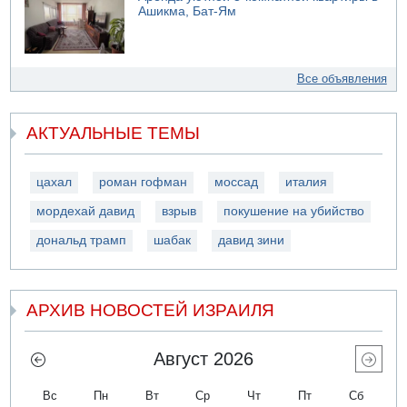
Ашикма, Бат-Ям
Все объявления
АКТУАЛЬНЫЕ ТЕМЫ
цахал
роман гофман
моссад
италия
мордехай давид
взрыв
покушение на убийство
дональд трамп
шабак
давид зини
АРХИВ НОВОСТЕЙ ИЗРАИЛЯ
Август 2026
Вс
Пн
Вт
Ср
Чт
Пт
Сб