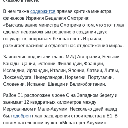
сказано в тексте.
В нем также
содержится
прямая критика министра
финансов Израиля Бецалеля Смотрича:
«Высказывание министра Смотрича о том, что этот план
сделает невозможным решение о создании двух
государств, подрывает безопасность Израиля,
разжигает насилие и отдаляет нас от достижения мира».
Заявление подписали главы МИД Австралии, Бельгии,
Канады, Дании, Эстонии, Финляндии, Франции,
Исландии, Ирландии, Италии, Японии, Латвии, Литвы,
Люксембурга, Нидерландов, Норвегии, Португалии,
Словении, Испании, Швеции и Великобритании.
Район E1 расположен в зоне C на Западном берегу и
занимает 12 квадратных километров между
Иерусалимом и Мале-Адумим. Несколько дней назад
был
одобрен
план расширения строительства в E1. В
новом населенном пункте «Мевасерет Адумим»